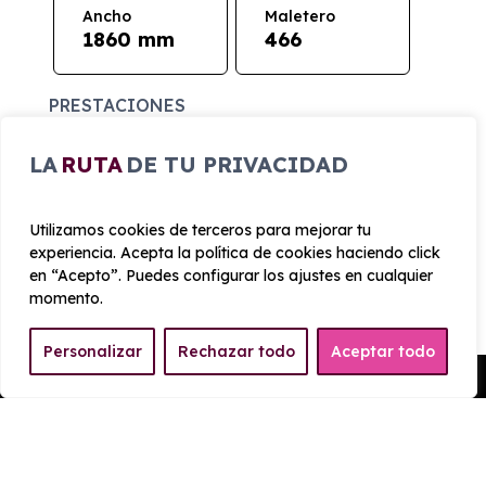
Ancho
Maletero
1860 mm
466
PRESTACIONES
Velocidad
LA
RUTA
DE TU PRIVACIDAD
Cilindrada
máxima
1.499 cc
200 km/h
Utilizamos cookies de terceros para mejorar tu
experiencia. Acepta la política de cookies haciendo click
Aceleración
Tracción
en “Acepto”. Puedes configurar los ajustes en cualquier
8 seg
Delantera
momento.
CONSUMO Y EMISIONES
Personalizar
Rechazar todo
Aceptar todo
Pedir Presupuesto
Emisiones
20 g/km