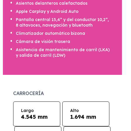
Asientos delanteros calefactados
Apple Carplay y Android Auto
Pantalla central 15,4” y del conductor 10,2”,
8 altavoces, navegación y bluetooth
Climatizador automático bizona
Cámara de visión trasera
Asistencia de mantenimiento de carril (LKA)
y salida de carril (LDW)
CARROCERÍA
Largo
Alto
4.545 mm
1.694 mm