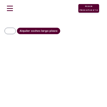
PEDIR
PRESUPUESTO
Alquiler coches largo plazo
Lynk & Co 01 Core
469€/Mes
Desde:
+ IVA
Híbrido
Automático
276cv
0
enchufable
5
20g/Km
0,9l/100km