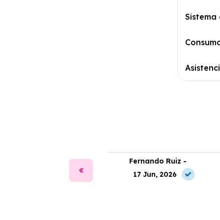
Sistema
Consumo
Asistenc
ía Martín -
Fernando Ruiz -
2 Jun, 2026
17 Jun, 2026