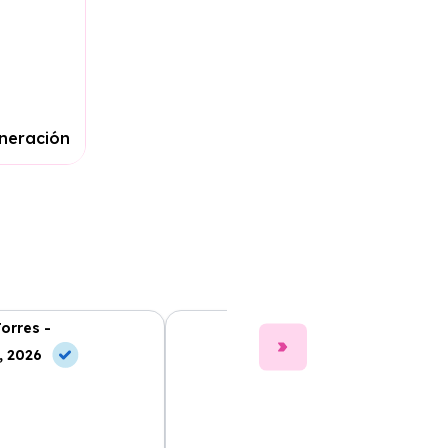
eneración
Torres -
Clara Gómez -
, 2026
10 Jul, 2026