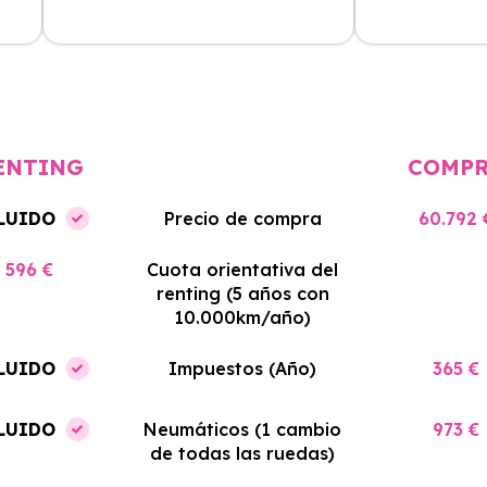
cio
El proceso de alquiler fue muy
Azahara Rentin
tá
sencillo, y el coche llegó rápido.
servicio de cal
cio
Totalmente recomendado para
facilidades y si
quienes buscan renting.
contrato. Muy 
ENTING
COMP
LUIDO
Precio de compra
60.792 
596 €
Cuota orientativa del
renting (5 años con
10.000km/año)
LUIDO
Impuestos (Año)
365 €
LUIDO
Neumáticos (1 cambio
973 €
de todas las ruedas)