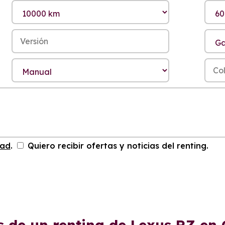
dad
.
Quiero recibir ofertas y noticias del renting.
s de un renting de Lexus RZ en