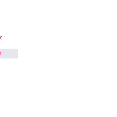
€
 €
€