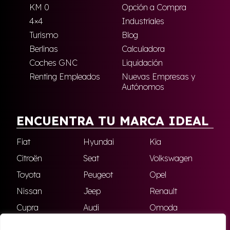
KM 0
Opción a Compra
4×4
Industriales
Turismo
Blog
Berlinas
Calculadora
Coches GNC
Liquidación
Renting Empleados
Nuevas Empresas y
Autónomos
ENCUENTRA TU MARCA IDEAL
Fiat
Hyundai
Kia
Citroën
Seat
Volkswagen
Toyota
Peugeot
Opel
Nissan
Jeep
Renault
Cupra
Audi
Omoda
BMW
Dacia
Mazda