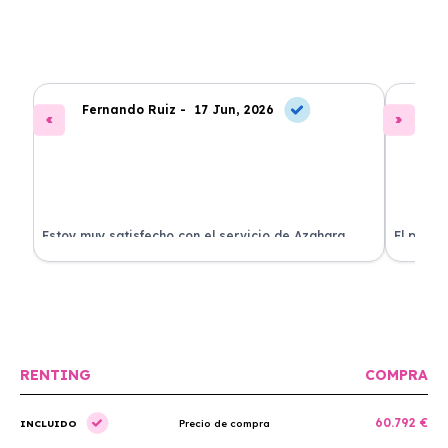
Fernando Ruiz -
17 Jun, 2026
La
Estoy muy satisfecho con el servicio de Azahara
El proce
Renting. El coche está en perfectas condiciones y el
llegó rá
precio es muy competitivo.
buscan r
RENTING
COMPRA
60.792 €
INCLUIDO
Precio de compra