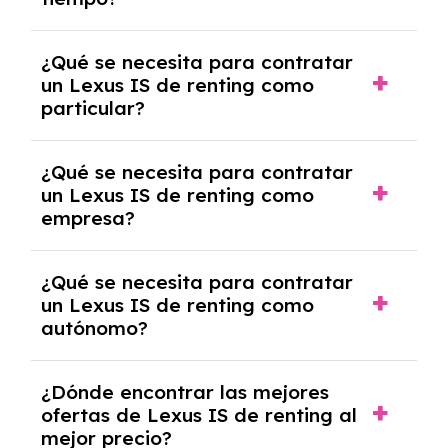
debido al resultado del estudio de viabilidad
económica.
Generalmente, puedes rescindir el contrato,
¿Qué se necesita para contratar
pero puede haber penalizaciones por
un Lexus IS de renting como
cancelación anticipada. Es importante revisar
particular?
las condiciones del contrato y hablar con un
experto que te asesore.
Se requiere DNI/NIE, justificante de ingresos
¿Qué se necesita para contratar
y, en algunos casos, una consulta de solvencia
un Lexus IS de renting como
crediticia y un pago inicial.
empresa?
Necesitarás el CIF de la empresa,
¿Qué se necesita para contratar
documentación financiera y, en algunos
un Lexus IS de renting como
casos, un informe de solvencia de la empresa
autónomo?
y un pago inicial.
Se necesita DNI/NIE, alta en el régimen de
¿Dónde encontrar las mejores
autónomos, justificante de ingresos y, en
ofertas de Lexus IS de renting al
algunos casos, un informe fiscal y un pago
mejor precio?
inicial.