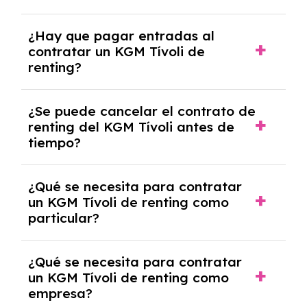
acordado.
Con el renting podrás disfrutar de un KGM
¿Hay que pagar entradas al
Tívoli con el seguro a todo riesgo sin
contratar un KGM Tívoli de
franquicia incluido dentro de las cuotas
renting?
mensuales.
No, con el renting tienes la ventaja de que no
¿Se puede cancelar el contrato de
tendrás que pagar ningún tipo de entrada
renting del KGM Tívoli antes de
salvo en casos que lo exija el proveedor
tiempo?
debido al resultado del estudio de viabilidad
económica.
Generalmente, puedes rescindir el contrato,
¿Qué se necesita para contratar
pero puede haber penalizaciones por
un KGM Tívoli de renting como
cancelación anticipada. Es importante revisar
particular?
las condiciones del contrato y hablar con un
experto que te asesore.
Se requiere DNI/NIE, justificante de ingresos
¿Qué se necesita para contratar
y, en algunos casos, una consulta de solvencia
un KGM Tívoli de renting como
crediticia y un pago inicial.
empresa?