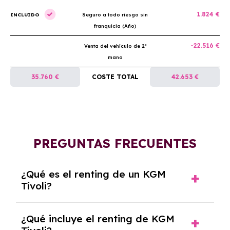
1.824 €
INCLUIDO
Seguro a todo riesgo sin
franquicia (Año)
-22.516 €
Venta del vehículo de 2ª
mano
35.760 €
COSTE TOTAL
42.653 €
PREGUNTAS FRECUENTES
¿Qué es el renting de un KGM
Tívoli?
El renting de un KGM Tívoli es un contrato de
¿Qué incluye el renting de KGM
alquiler a largo plazo en el que pagas una