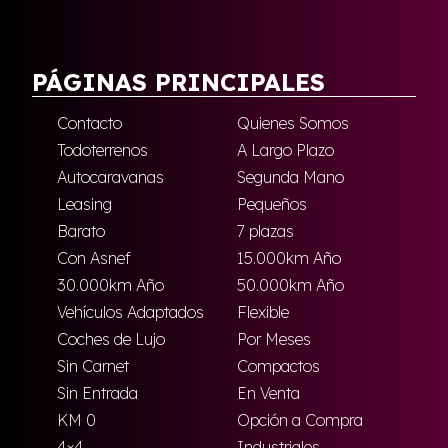
PÁGINAS PRINCIPALES
Contacto
Quienes Somos
Todoterrenos
A Largo Plazo
Autocaravanas
Segunda Mano
Leasing
Pequeños
Barato
7 plazas
Con Asnef
15.000km Año
30.000km Año
50.000km Año
Vehículos Adaptados
Flexible
Coches de Lujo
Por Meses
Sin Carnet
Compactos
Sin Entrada
En Venta
KM 0
Opción a Compra
4×4
Industriales