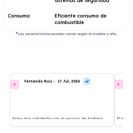
sistemas de seguridad
Consumo
Eficiente consumo de
combustible
Las características pueden variar según el modelo y año.
Fernando Ruiz -
17 Jul, 2026
La
Estoy muy satisfecho con el servicio de Azahara
El proce
Renting. El coche está en perfectas condiciones y el
llegó rá
precio es muy competitivo.
buscan r