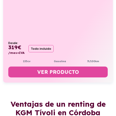
Desde:
319
€
Todo incluido
/mes+IVA
135cv
Gasolina
7l/100km
VER PRODUCTO
Ventajas de un renting de
KGM Tívoli en Córdoba