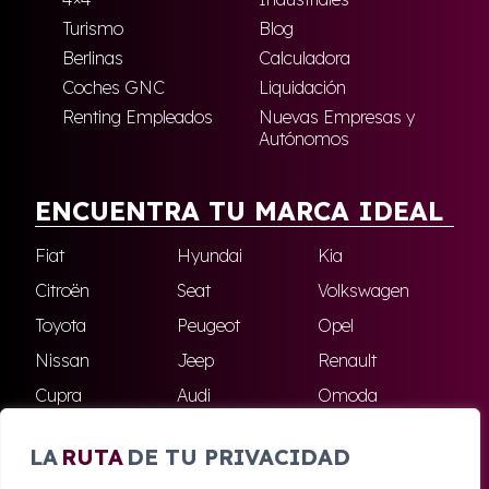
Turismo
Blog
Berlinas
Calculadora
Coches GNC
Liquidación
Renting Empleados
Nuevas Empresas y
Autónomos
ENCUENTRA TU MARCA IDEAL
Fiat
Hyundai
Kia
Citroën
Seat
Volkswagen
Toyota
Peugeot
Opel
Nissan
Jeep
Renault
Cupra
Audi
Omoda
BMW
Dacia
Mazda
LA
RUTA
DE TU PRIVACIDAD
Skoda
Ford
Todas las marcas