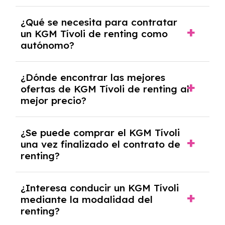
Necesitarás el CIF de la empresa,
¿Qué se necesita para contratar
documentación financiera y, en algunos
un KGM Tívoli de renting como
casos, un informe de solvencia de la empresa
autónomo?
y un pago inicial.
Se necesita DNI/NIE, alta en el régimen de
¿Dónde encontrar las mejores
autónomos, justificante de ingresos y, en
ofertas de KGM Tívoli de renting al
algunos casos, un informe fiscal y un pago
mejor precio?
inicial.
En nuestra página web podrás encontrar las
¿Se puede comprar el KGM Tívoli
mejores ofertas de vehículos de renting con
una vez finalizado el contrato de
todos los gastos incluidos y sin pagar
renting?
entradas.
Sí, en algunos casos, al final del contrato de
¿Interesa conducir un KGM Tívoli
renting se puede adquirir el coche. En este
mediante la modalidad del
caso tendrán que analizar los años, la
renting?
cantidad de kilómetros recorridos y el coste