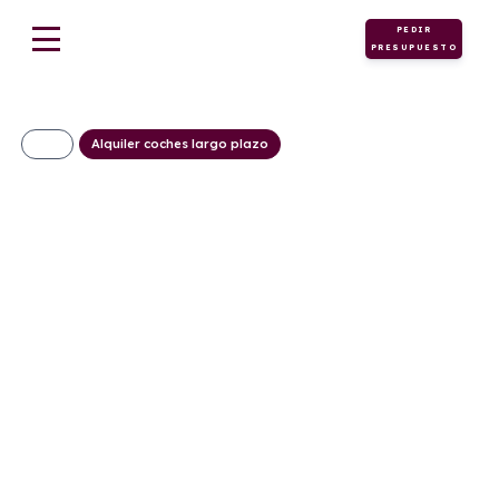
PEDIR
PRESUPUESTO
Alquiler coches largo plazo
JEEP AVENGER 1.2
ALTITUDE 74kw
(100CV)
338€/Mes
Desde:
+ IVA
Gasolina
Manual
100cv
C