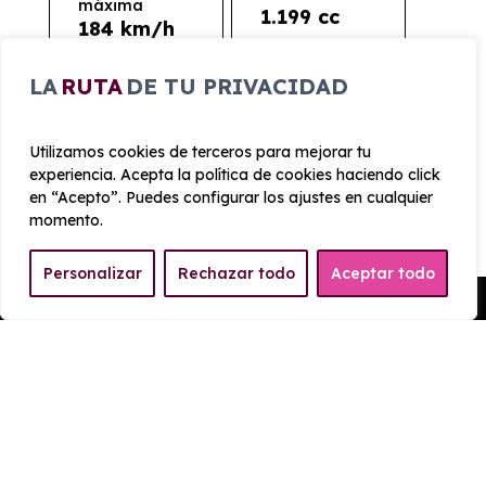
máxima
1.199 cc
184 km/h
LA
RUTA
DE TU PRIVACIDAD
Aceleración
Tracción
11 seg
Delantera
Utilizamos cookies de terceros para mejorar tu
CONSUMO Y EMISIONES
experiencia. Acepta la política de cookies haciendo click
en “Acepto”. Puedes configurar los ajustes en cualquier
momento.
Emisiones
123 g/km
Personalizar
Rechazar todo
Aceptar todo
Pedir Presupuesto
EQUIPAMIENTO JEEP
AVENGER 1.2 ALTITUDE 74kw