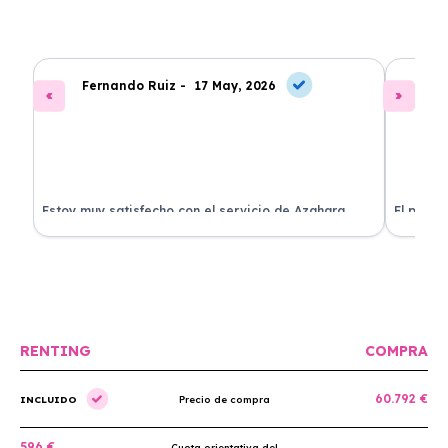
Fernando Ruiz -
17 May, 2026
La
Estoy muy satisfecho con el servicio de Azahara
El proce
Renting. El coche está en perfectas condiciones y el
llegó rá
precio es muy competitivo.
buscan r
RENTING
COMPRA
60.792 €
INCLUIDO
Precio de compra
596 €
Cuota orientativa del