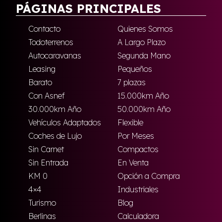
PÁGINAS PRINCIPALES
Contacto
Quienes Somos
Todoterrenos
A Largo Plazo
Autocaravanas
Segunda Mano
Leasing
Pequeños
Barato
7 plazas
Con Asnef
15.000km Año
30.000km Año
50.000km Año
Vehículos Adaptados
Flexible
Coches de Lujo
Por Meses
Sin Carnet
Compactos
Sin Entrada
En Venta
KM 0
Opción a Compra
4×4
Industriales
Turismo
Blog
Berlinas
Calculadora