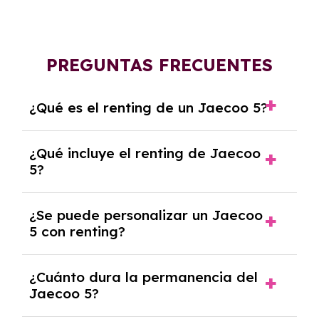
PREGUNTAS FRECUENTES
¿Qué es el renting de un Jaecoo 5?
El renting de un Jaecoo 5 es un contrato de
¿Qué incluye el renting de Jaecoo
alquiler a largo plazo en el que pagas una
5?
cuota mensual fija por el uso del coche
durante un periodo determinado,
El renting incluye el uso y disfrute del coche,
generalmente entre 2 y 5 años.
¿Se puede personalizar un Jaecoo
seguro a todo riesgo, mantenimiento,
5 con renting?
reparaciones, impuestos, asistencia en
carretera y gestión de la documentación.
Sí, puedes personalizar el coche con ciertas
¿Cuánto dura la permanencia del
opciones y equipamiento adicional, siempre y
Jaecoo 5?
cuando lo pactes con la empresa de renting.