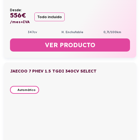
Desde:
556
€
Todo incluido
/mes+IVA
347cv
H. Enchufable
0,7l/100km
VER PRODUCTO
JAECOO 7 PHEV 1.5 TGDI 340CV SELECT
Automático