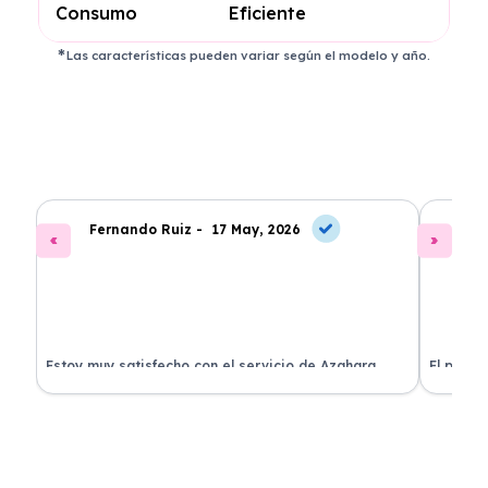
Consumo
Eficiente
Las características pueden variar según el modelo y año.
Fernando Ruiz -
17 May, 2026
La
Estoy muy satisfecho con el servicio de Azahara
El proce
Renting. El coche está en perfectas condiciones y el
llegó rá
precio es muy competitivo.
buscan r