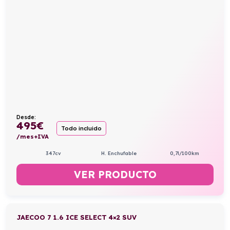
Desde:
495
€
Todo incluido
/mes+IVA
347cv
H. Enchufable
0,7l/100km
VER PRODUCTO
JAECOO 7 1.6 ICE SELECT 4×2 SUV