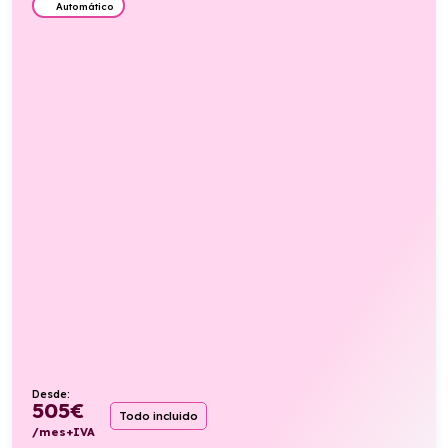
Automático
Desde:
505
€
Todo incluido
/mes+IVA