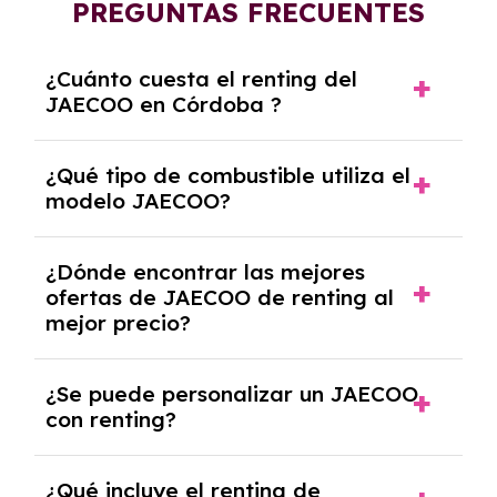
PREGUNTAS FRECUENTES
¿Cuánto cuesta el renting del
JAECOO en Córdoba ?
El precio del renting del modelo JAECOO en
¿Qué tipo de combustible utiliza el
Córdoba es de 373€ a 947€ al mes.
modelo JAECOO?
El modelo JAECOO funciona con Eléctrico,
¿Dónde encontrar las mejores
Híbrido, Híbrido enchufable.
ofertas de JAECOO de renting al
mejor precio?
En nuestra página web podrás encontrar las
¿Se puede personalizar un JAECOO
mejores ofertas de vehículos de renting con
con renting?
todos los gastos incluidos y sin pagar
entradas.
Sí, puedes personalizar el coche con ciertas
¿Qué incluye el renting de
opciones y equipamiento adicional, siempre y