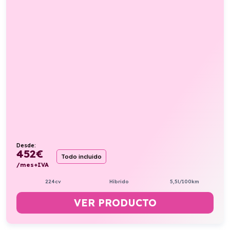
Desde:
452
€
Todo incluido
/mes+IVA
224cv
Híbrido
5,5l/100km
VER PRODUCTO