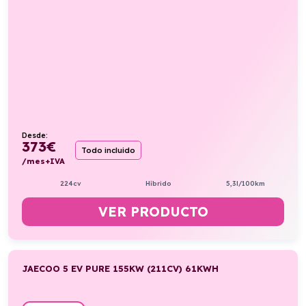
Desde:
373
€
Todo incluido
/mes+IVA
224cv
Híbrido
5,3l/100km
VER PRODUCTO
JAECOO 5 EV PURE 155KW (211CV) 61KWH