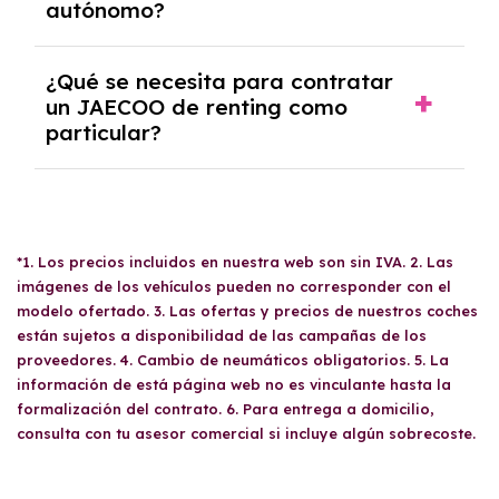
autónomo?
cantidad de kilómetros recorridos y el coste
del mercado actual.
Se necesita DNI/NIE, alta en el régimen de
¿Qué se necesita para contratar
autónomos, justificante de ingresos y, en
un JAECOO de renting como
algunos casos, un informe fiscal y un pago
particular?
inicial.
Se requiere DNI/NIE, justificante de ingresos
y, en algunos casos, una consulta de solvencia
crediticia y un pago inicial.
*1. Los precios incluidos en nuestra web son sin IVA. 2. Las
imágenes de los vehículos pueden no corresponder con el
modelo ofertado. 3. Las ofertas y precios de nuestros coches
están sujetos a disponibilidad de las campañas de los
proveedores. 4. Cambio de neumáticos obligatorios. 5. La
información de está página web no es vinculante hasta la
formalización del contrato. 6. Para entrega a domicilio,
consulta con tu asesor comercial si incluye algún sobrecoste.