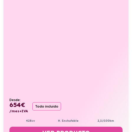
Desde:
654
€
Todo incluido
/mes+IVA
428cv
H. Enchufable
2,1l/100km