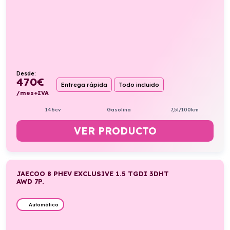
Desde:
470
€
Entrega rápida
Todo incluido
/mes+IVA
146cv
Gasolina
7,5l/100km
VER PRODUCTO
JAECOO 8 PHEV EXCLUSIVE 1.5 TGDI 3DHT
AWD 7P.
Automático