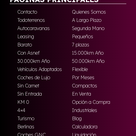
Contacto
Quienes Somos
Todoterrenos
A Largo Plazo
Autocaravanas
Segunda Mano
Leasing
Pequeños
Barato
7 plazas
Con Asnef
15.000km Año
30.000km Año
50.000km Año
Vehículos Adaptados
Flexible
Coches de Lujo
Por Meses
Sin Carnet
Compactos
Sin Entrada
En Venta
KM 0
Opción a Compra
4×4
Industriales
Turismo
Blog
Berlinas
Calculadora
Coches GNC
Liquidación