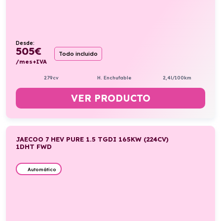
Desde:
505
€
Todo incluido
/mes+IVA
279cv
H. Enchufable
2,4l/100km
VER PRODUCTO
JAECOO 7 HEV PURE 1.5 TGDI 165KW (224CV)
1DHT FWD
Automático