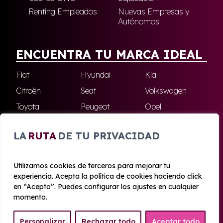
Renting Empleados
Nuevas Empresas y
Autónomos
ENCUENTRA TU MARCA IDEAL
Fiat
Hyundai
Kia
Citroën
Seat
Volkswagen
Toyota
Peugeot
Opel
Nissan
Jeep
Renault
LA
RUTA
DE TU PRIVACIDAD
Cupra
Audi
Omoda
BMW
Dacia
Mazda
Utilizamos cookies de terceros para mejorar tu
Skoda
Ford
Todas las marcas
experiencia. Acepta la política de cookies haciendo click
en “Acepto”. Puedes configurar los ajustes en cualquier
momento.
© 2020 - 2026 Azahara Renting
Personalizar
Rechazar todo
Aceptar todo