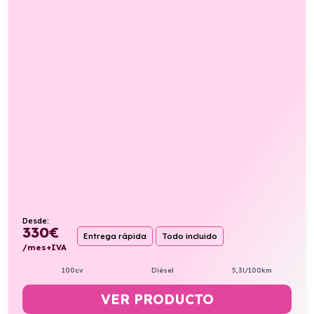
Desde:
330
€
Entrega rápida
Todo incluido
/mes+IVA
100cv
Diésel
5,3l/100km
VER PRODUCTO