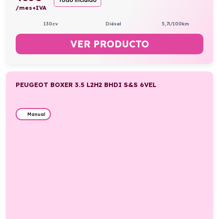
/mes+IVA
130cv
Diésel
5,7l/100km
VER PRODUCTO
PEUGEOT BOXER 3.5 L2H2 BHDI S&S 6VEL
Manual