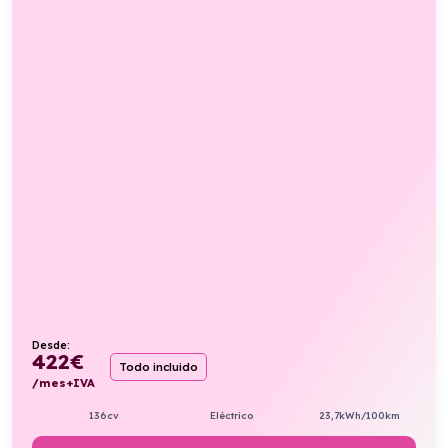
Desde:
422
€
Todo incluido
/mes+IVA
136cv
Eléctrico
23,7kWh/100km