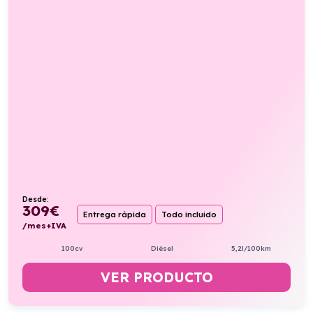
Desde:
309
€
Entrega rápida
Todo incluido
/mes+IVA
100cv
Diésel
5,2l/100km
VER PRODUCTO