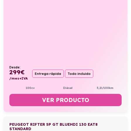
Desde:
299
€
Entrega rápida
Todo incluido
/mes+IVA
100cv
Diésel
5,2l/100km
VER PRODUCTO
PEUGEOT RIFTER 5P GT BLUEHDI 130 EAT8
STANDARD