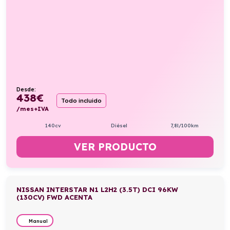
Desde:
438
€
Todo incluido
/mes+IVA
140cv
Diésel
7,8l/100km
VER PRODUCTO
NISSAN INTERSTAR N1 L2H2 (3.5T) DCI 96KW
(130CV) FWD ACENTA
Manual