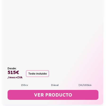
Desde:
515
€
Todo incluido
/mes+IVA
150cv
Diésel
7,4l/100km
VER PRODUCTO