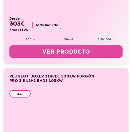
Desde:
303
€
Todo incluido
/mes+IVA
100cv
Diésel
5,8l/100km
VER PRODUCTO
PEUGEOT BOXER 114CDI 100KW FURGÓN
PRO 3.3 L2H2 BHDI 103KW
Manual