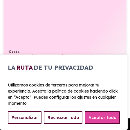
Desde:
295
€
Entrega rápida
Todo incluido
/mes+IVA
LA
RUTA
DE TU PRIVACIDAD
100cv
Diésel
5,2l/100km
VER PRODUCTO
Utilizamos cookies de terceros para mejorar tu
experiencia. Acepta la política de cookies haciendo click
en “Acepto”. Puedes configurar los ajustes en cualquier
momento.
FORD TRANSIT VAN 350 L3 TREND N1
ECOBLUE FWD
Personalizar
Rechazar todo
Aceptar todo
Pedir Presupuesto
Manual