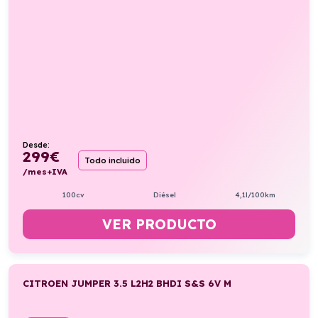
Desde:
299
€
Todo incluido
/mes+IVA
100cv
Diésel
4,1l/100km
VER PRODUCTO
CITROEN JUMPER 3.5 L2H2 BHDI S&S 6V M