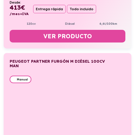
Desde:
413
€
Entrega rápida
Todo incluido
/mes+IVA
120cv
Diésel
6,6l/100km
VER PRODUCTO
PEUGEOT PARTNER FURGÓN M DIÉSEL 100CV
MAN
Manual