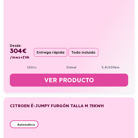
Desde:
304
€
Entrega rápida
Todo incluido
/mes+IVA
100cv
Diésel
5,4l/100km
VER PRODUCTO
CITROEN Ë-JUMPY FURGÓN TALLA M 75KWH
Automático