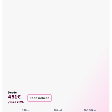
Desde:
451
€
Todo incluido
/mes+IVA
130cv
Diésel
8l/100km