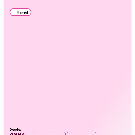
Manual
Desde:
489
€