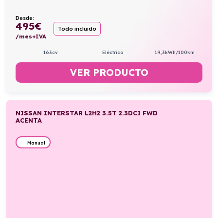
Desde:
495
€
Todo incluido
/mes+IVA
163cv
Eléctrico
19,3kWh/100km
VER PRODUCTO
NISSAN INTERSTAR L2H2 3.5T 2.3DCI FWD
ACENTA
Manual