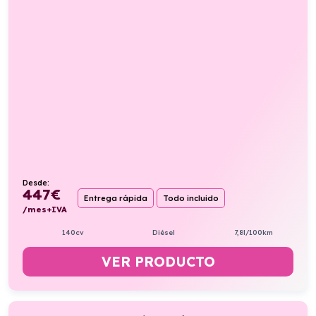
Desde:
447
€
Entrega rápida
Todo incluido
/mes+IVA
140cv
Diésel
7,8l/100km
VER PRODUCTO