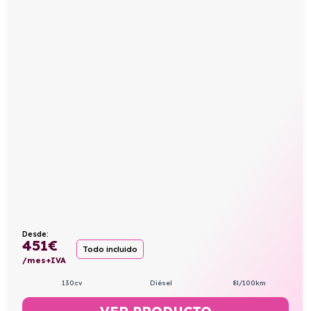
Desde:
451
€
Todo incluido
/mes+IVA
130cv
Diésel
8l/100km