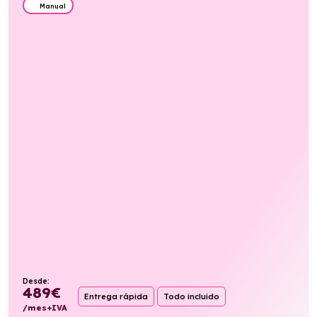
Manual
Desde:
489
€
Entrega rápida
Todo incluido
/mes+IVA