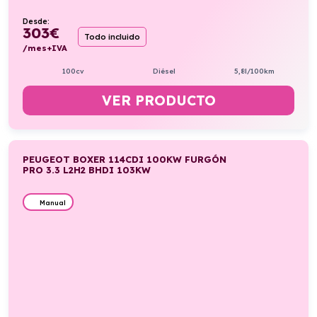
Desde:
303
€
Todo incluido
/mes+IVA
100cv
Diésel
5,8l/100km
VER PRODUCTO
PEUGEOT BOXER 114CDI 100KW FURGÓN
PRO 3.3 L2H2 BHDI 103KW
Manual