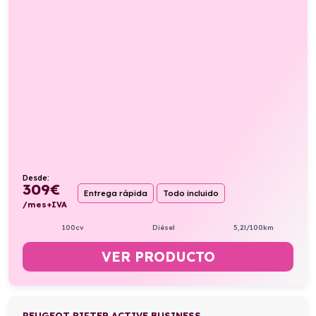
Desde:
309
€
Entrega rápida
Todo incluido
/mes+IVA
100cv
Diésel
5,2l/100km
VER PRODUCTO
PEUGEOT RIFTER ACTIVE BUSINESS