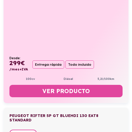
Desde:
299
€
Entrega rápida
Todo incluido
/mes+IVA
100cv
Diésel
5,2l/100km
VER PRODUCTO
PEUGEOT RIFTER 5P GT BLUEHDI 130 EAT8
STANDARD