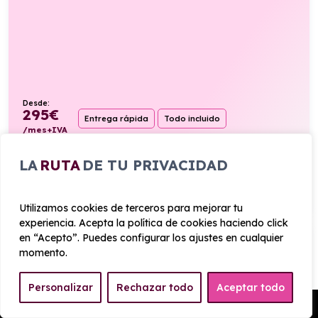
Desde:
295
€
Entrega rápida
Todo incluido
/mes+IVA
100cv
Diésel
5,2l/100km
LA
RUTA
DE TU PRIVACIDAD
VER PRODUCTO
Utilizamos cookies de terceros para mejorar tu
experiencia. Acepta la política de cookies haciendo click
en “Acepto”. Puedes configurar los ajustes en cualquier
FORD TRANSIT VAN 350 L3 TREND N1
ECOBLUE FWD
momento.
Manual
Personalizar
Rechazar todo
Aceptar todo
Pedir Presupuesto