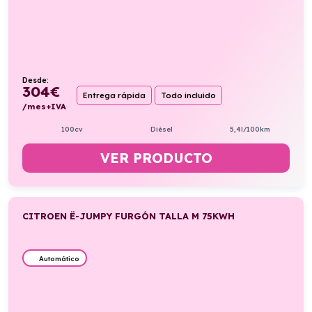
Desde:
304
€
Entrega rápida
Todo incluido
/mes+IVA
100cv
Diésel
5,4l/100km
VER PRODUCTO
CITROEN Ë-JUMPY FURGÓN TALLA M 75KWH
Automático