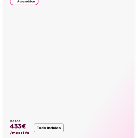
Automático
Desde:
433
€
Todo incluido
/mes+IVA