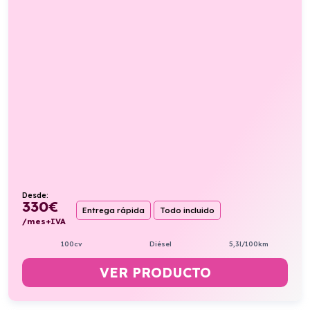
Desde:
330
€
Entrega rápida
Todo incluido
/mes+IVA
100cv
Diésel
5,3l/100km
VER PRODUCTO