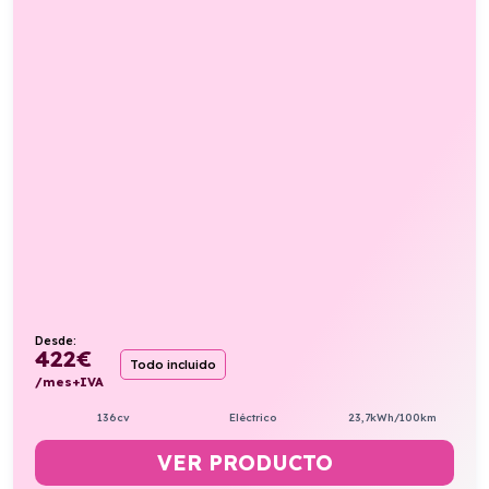
Desde:
422
€
Todo incluido
/mes+IVA
136cv
Eléctrico
23,7kWh/100km
VER PRODUCTO