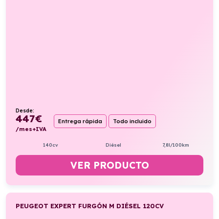
Desde:
447
€
Entrega rápida
Todo incluido
/mes+IVA
140cv
Diésel
7,8l/100km
VER PRODUCTO
PEUGEOT EXPERT FURGÓN M DIÉSEL 120CV