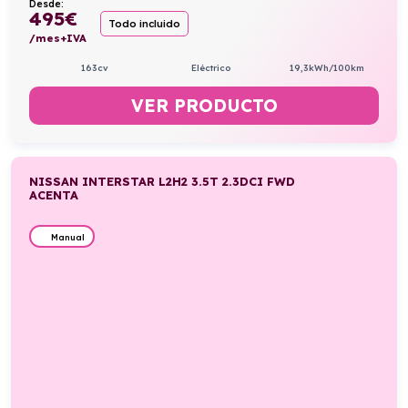
Desde:
495
€
Todo incluido
/mes+IVA
163cv
Eléctrico
19,3kWh/100km
VER PRODUCTO
NISSAN INTERSTAR L2H2 3.5T 2.3DCI FWD
ACENTA
Manual