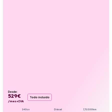
Desde:
529
€
Todo incluido
/mes+IVA
140cv
Diésel
7,7l/100km