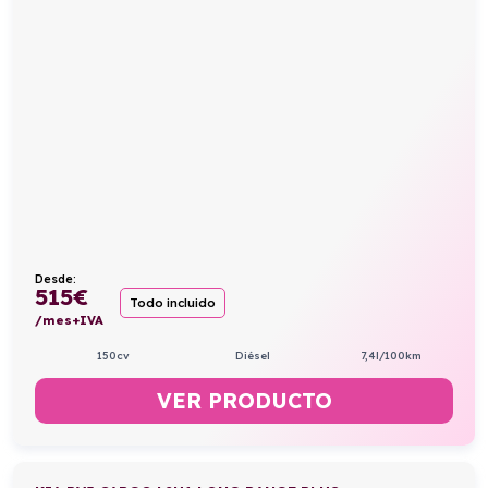
Desde:
515
€
Todo incluido
/mes+IVA
150cv
Diésel
7,4l/100km
VER PRODUCTO