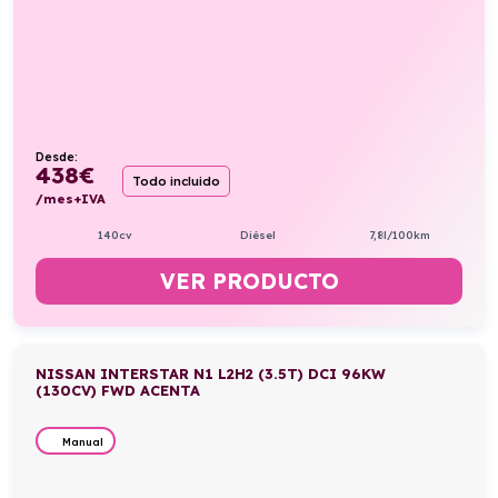
Desde:
438
€
Todo incluido
/mes+IVA
140cv
Diésel
7,8l/100km
VER PRODUCTO
NISSAN INTERSTAR N1 L2H2 (3.5T) DCI 96KW
(130CV) FWD ACENTA
Manual