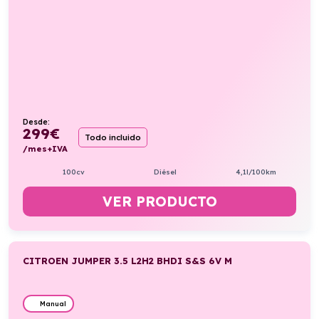
Desde:
299
€
Todo incluido
/mes+IVA
100cv
Diésel
4,1l/100km
VER PRODUCTO
CITROEN JUMPER 3.5 L2H2 BHDI S&S 6V M
Manual