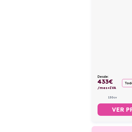
Desde:
433
€
Todo
/mes+IVA
130cv
VER P