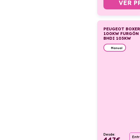
VER P
PEUGEOT BOXER
100KW FURGÓN P
BHDI 103KW
Manual
Desde:
Ent
447
€