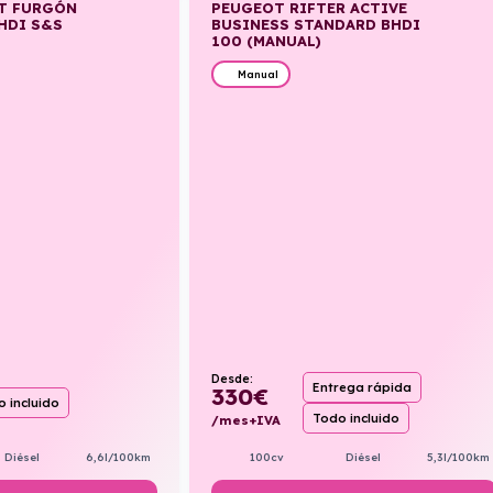
T FURGÓN
PEUGEOT RIFTER ACTIVE
HDI S&S
BUSINESS STANDARD BHDI
100 (MANUAL)
Manual
Desde:
Entrega rápida
330
€
 incluido
Todo incluido
/mes+IVA
Diésel
6,6l/100km
100cv
Diésel
5,3l/100km