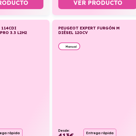
RODUCTO
VER PRODUCTO
 114CDI
PEUGEOT EXPERT FURGÓN M
RO 3.3 L2H2
DIÉSEL 120CV
Manual
Desde:
rega rápida
Entrega rápida
413
€