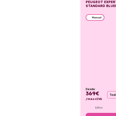
PEUGEOT EXPER
STANDARD BLUE
Manual
Desde:
369
€
Todo
/mes+IVA
120cv