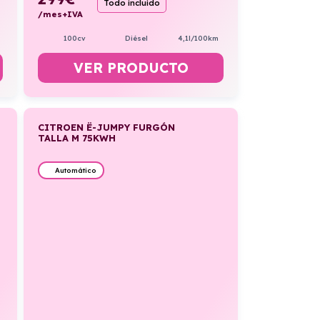
Todo incluido
/mes+IVA
100cv
Diésel
4,1l/100km
VER PRODUCTO
CITROEN Ë-JUMPY FURGÓN
TALLA M 75KWH
Automático