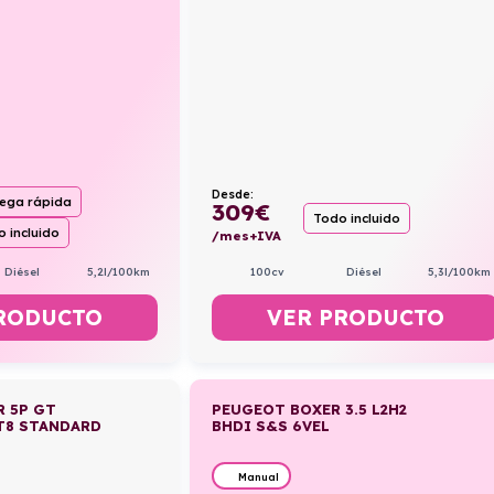
Desde:
rega rápida
309
€
Todo incluido
 incluido
/mes+IVA
100cv
Diésel
5,3l/100km
Diésel
5,2l/100km
VER PRODUCTO
RODUCTO
R 5P GT
PEUGEOT BOXER 3.5 L2H2
AT8 STANDARD
BHDI S&S 6VEL
Manual