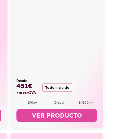
Desde:
451
€
Todo incluido
/mes+IVA
130cv
Diésel
8l/100km
VER PRODUCTO