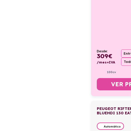
Desde:
Ent
309
€
Todo
/mes+IVA
100cv
VER P
PEUGEOT RIFTE
BLUEHDI 130 E
Automático