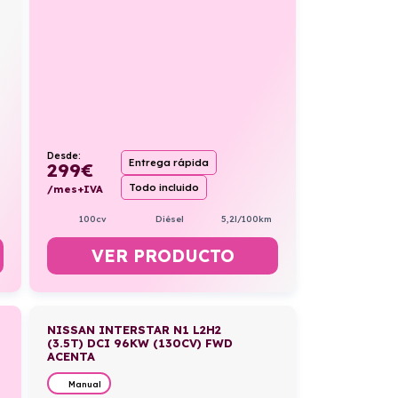
Desde:
Entrega rápida
299
€
Todo incluido
/mes+IVA
100cv
Diésel
5,2l/100km
VER PRODUCTO
NISSAN INTERSTAR N1 L2H2
(3.5T) DCI 96KW (130CV) FWD
ACENTA
Manual