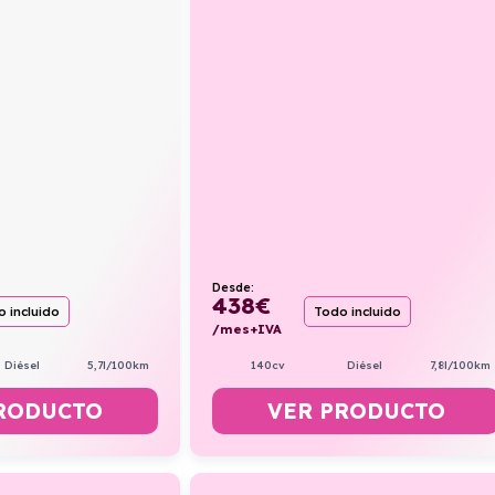
Desde:
438
€
 incluido
Todo incluido
/mes+IVA
Diésel
5,7l/100km
140cv
Diésel
7,8l/100km
RODUCTO
VER PRODUCTO