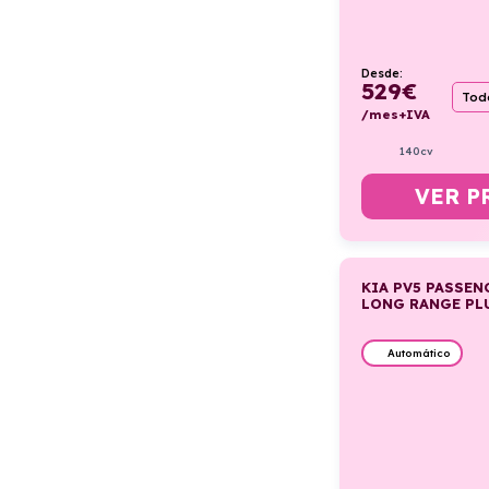
Desde:
529
€
Todo
/mes+IVA
140cv
VER P
KIA PV5 PASSEN
LONG RANGE PL
Automático