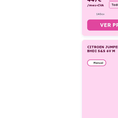
Todo
/mes+IVA
140cv
VER P
CITROEN JUMPER
BHDI S&S 6V M
Manual