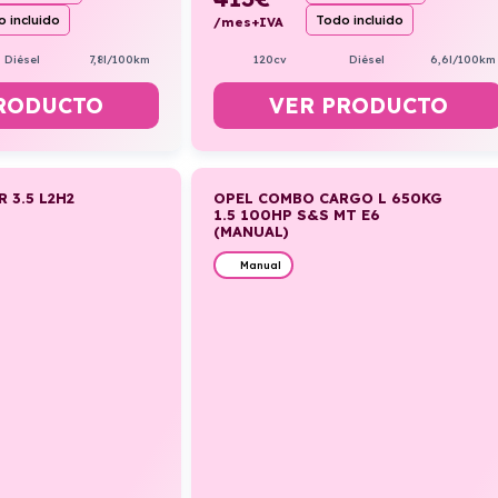
 incluido
Todo incluido
/mes+IVA
Diésel
7,8l/100km
120cv
Diésel
6,6l/100km
RODUCTO
VER PRODUCTO
 3.5 L2H2
OPEL COMBO CARGO L 650KG
1.5 100HP S&S MT E6
(MANUAL)
Manual