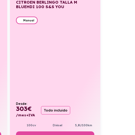
CITROEN BERLINGO TALLA M
BLUEHDI 100 S&S YOU
Manual
Desde:
303
€
Todo incluido
/mes+IVA
100cv
Diésel
5,8l/100km