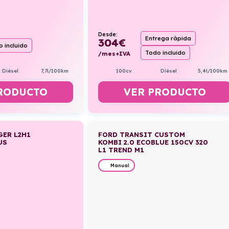
Desde:
Entrega rápida
304
€
 incluido
Todo incluido
/mes+IVA
Diésel
7,7l/100km
100cv
Diésel
5,4l/100km
RODUCTO
VER PRODUCTO
GER L2H1
FORD TRANSIT CUSTOM
US
KOMBI 2.0 ECOBLUE 150CV 320
L1 TREND M1
Manual