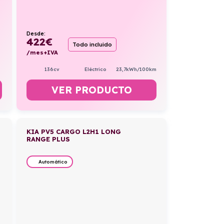
Desde:
422
€
Todo incluido
/mes+IVA
136cv
Eléctrico
23,7kWh/100km
VER PRODUCTO
KIA PV5 CARGO L2H1 LONG
RANGE PLUS
Automático