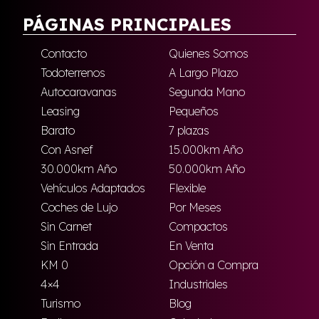
PÁGINAS PRINCIPALES
Contacto
Quienes Somos
Todoterrenos
A Largo Plazo
Autocaravanas
Segunda Mano
Leasing
Pequeños
Barato
7 plazas
Con Asnef
15.000km Año
30.000km Año
50.000km Año
Vehículos Adaptados
Flexible
Coches de Lujo
Por Meses
Sin Carnet
Compactos
Sin Entrada
En Venta
KM 0
Opción a Compra
4×4
Industriales
Turismo
Blog