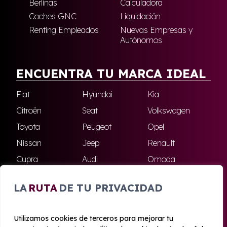
Berlinas
Calculadora
Coches GNC
Liquidación
Renting Empleados
Nuevas Empresas y
Autónomos
ENCUENTRA TU MARCA IDEAL
Fiat
Hyundai
Kia
Citroën
Seat
Volkswagen
Toyota
Peugeot
Opel
Nissan
Jeep
Renault
Cupra
Audi
Omoda
BMW
Dacia
Mazda
LA
RUTA
DE TU PRIVACIDAD
Skoda
Ford
Todas las marcas
Utilizamos cookies de terceros para mejorar tu