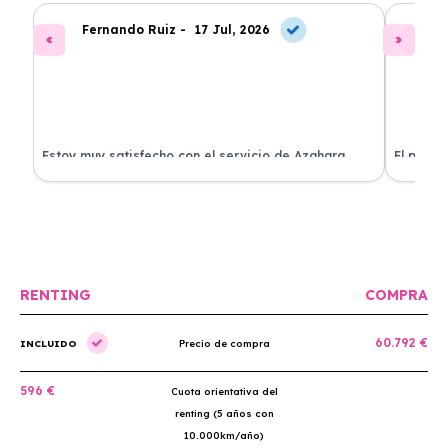
Fernando Ruiz -
17 Jul, 2026
La
Estoy muy satisfecho con el servicio de Azahara
El proce
Renting. El coche está en perfectas condiciones y el
llegó rá
precio es muy competitivo.
buscan r
RENTING
COMPRA
60.792 €
INCLUIDO
Precio de compra
596 €
Cuota orientativa del
renting (5 años con
10.000km/año)