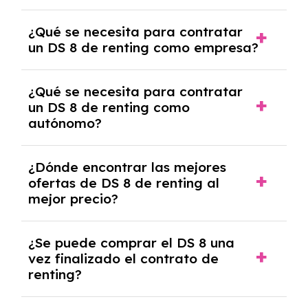
experto que te asesore.
Se requiere DNI/NIE, justificante de ingresos
¿Qué se necesita para contratar
y, en algunos casos, una consulta de solvencia
un DS 8 de renting como empresa?
crediticia y un pago inicial.
Necesitarás el CIF de la empresa,
¿Qué se necesita para contratar
documentación financiera y, en algunos
un DS 8 de renting como
casos, un informe de solvencia de la empresa
autónomo?
y un pago inicial.
Se necesita DNI/NIE, alta en el régimen de
¿Dónde encontrar las mejores
autónomos, justificante de ingresos y, en
ofertas de DS 8 de renting al
algunos casos, un informe fiscal y un pago
mejor precio?
inicial.
En nuestra página web podrás encontrar las
¿Se puede comprar el DS 8 una
mejores ofertas de vehículos de renting con
vez finalizado el contrato de
todos los gastos incluidos y sin pagar
renting?
entradas.
Sí, en algunos casos, al final del contrato de