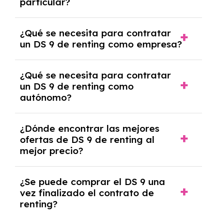
particular?
las condiciones del contrato y hablar con un
experto que te asesore.
Se requiere DNI/NIE, justificante de ingresos
¿Qué se necesita para contratar
y, en algunos casos, una consulta de solvencia
un DS 9 de renting como empresa?
crediticia y un pago inicial.
Necesitarás el CIF de la empresa,
¿Qué se necesita para contratar
documentación financiera y, en algunos
un DS 9 de renting como
casos, un informe de solvencia de la empresa
autónomo?
y un pago inicial.
Se necesita DNI/NIE, alta en el régimen de
¿Dónde encontrar las mejores
autónomos, justificante de ingresos y, en
ofertas de DS 9 de renting al
algunos casos, un informe fiscal y un pago
mejor precio?
inicial.
En nuestra página web podrás encontrar las
¿Se puede comprar el DS 9 una
mejores ofertas de vehículos de renting con
vez finalizado el contrato de
todos los gastos incluidos y sin pagar
renting?
entradas.