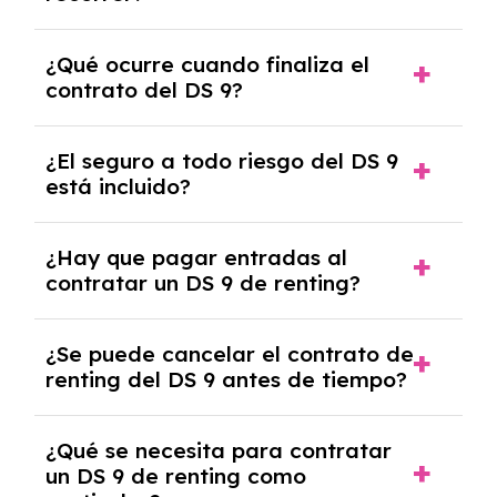
años.
El número de kilómetros está limitado por el
¿Qué ocurre cuando finaliza el
contrato y puede variar entre 10,000 y
contrato del DS 9?
30,000 km anuales. Si excedes ese límite,
puede haber un cargo adicional.
Al finalizar el contrato, puedes devolver el
¿El seguro a todo riesgo del DS 9
coche, renovarlo por uno nuevo o, en algunos
está incluido?
casos, comprarlo a un precio previamente
acordado.
Con el renting podrás disfrutar de un DS 9
¿Hay que pagar entradas al
con el seguro a todo riesgo sin franquicia
contratar un DS 9 de renting?
incluido dentro de las cuotas mensuales.
No, con el renting tienes la ventaja de que no
¿Se puede cancelar el contrato de
tendrás que pagar ningún tipo de entrada
renting del DS 9 antes de tiempo?
salvo en casos que lo exija el proveedor
debido al resultado del estudio de viabilidad
Generalmente, puedes rescindir el contrato,
económica.
¿Qué se necesita para contratar
pero puede haber penalizaciones por
un DS 9 de renting como
cancelación anticipada. Es importante revisar