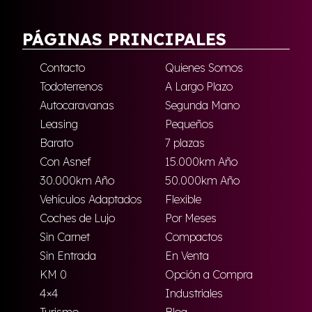
PÁGINAS PRINCIPALES
Contacto
Quienes Somos
Todoterrenos
A Largo Plazo
Autocaravanas
Segunda Mano
Leasing
Pequeños
Barato
7 plazas
Con Asnef
15.000km Año
30.000km Año
50.000km Año
Vehículos Adaptados
Flexible
Coches de Lujo
Por Meses
Sin Carnet
Compactos
Sin Entrada
En Venta
KM 0
Opción a Compra
4×4
Industriales
Turismo
Blog