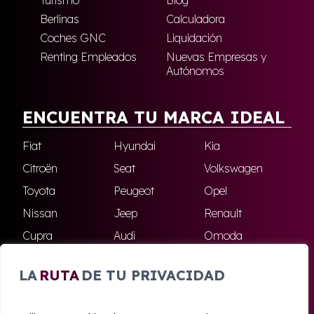
Berlinas
Calculadora
Coches GNC
Liquidación
Renting Empleados
Nuevas Empresas y
Autónomos
ENCUENTRA TU MARCA IDEAL
Fiat
Hyundai
Kia
Citroën
Seat
Volkswagen
Toyota
Peugeot
Opel
Nissan
Jeep
Renault
Cupra
Audi
Omoda
BMW
Dacia
Mazda
LA
RUTA
DE TU PRIVACIDAD
Skoda
Ford
Todas las marcas