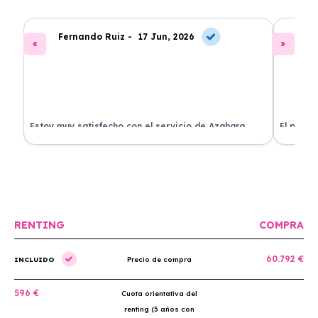
Fernando Ruiz -
17 Jun, 2026
La
Estoy muy satisfecho con el servicio de Azahara
El proce
Renting. El coche está en perfectas condiciones y el
llegó rá
precio es muy competitivo.
buscan r
RENTING
COMPRA
60.792 €
INCLUIDO
Precio de compra
596 €
Cuota orientativa del
renting (5 años con