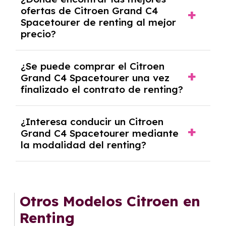
autónomos, justificante de ingresos y, en
ofertas de Citroen Grand C4
algunos casos, un informe fiscal y un pago
Spacetourer de renting al mejor
inicial.
precio?
En nuestra página web podrás encontrar las
¿Se puede comprar el Citroen
mejores ofertas de vehículos de renting con
Grand C4 Spacetourer una vez
todos los gastos incluidos y sin pagar
finalizado el contrato de renting?
entradas.
Sí, en algunos casos, al final del contrato de
¿Interesa conducir un Citroen
renting se puede adquirir el coche. En este
Grand C4 Spacetourer mediante
caso tendrán que analizar los años, la
la modalidad del renting?
cantidad de kilómetros recorridos y el coste
del mercado actual.
El renting puede ser ventajoso si prefieres una
cuota fija mensual, sin preocuparte de
mantenimiento, seguro o depreciación, y si te
Otros Modelos Citroen en
gusta cambiar de coche cada pocos años.
Renting