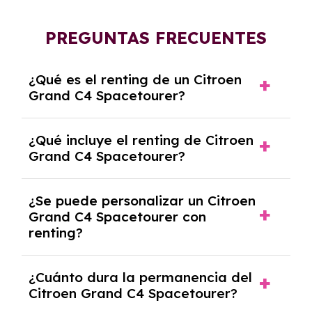
PREGUNTAS FRECUENTES
¿Qué es el renting de un Citroen
Grand C4 Spacetourer?
El renting de un Citroen Grand C4
¿Qué incluye el renting de Citroen
Spacetourer es un contrato de alquiler a
Grand C4 Spacetourer?
largo plazo en el que pagas una cuota
mensual fija por el uso del coche durante un
El renting incluye el uso y disfrute del coche,
periodo determinado, generalmente entre 2 y
¿Se puede personalizar un Citroen
seguro a todo riesgo, mantenimiento,
5 años.
Grand C4 Spacetourer con
reparaciones, impuestos, asistencia en
renting?
carretera y gestión de la documentación.
Sí, puedes personalizar el coche con ciertas
¿Cuánto dura la permanencia del
opciones y equipamiento adicional, siempre y
Citroen Grand C4 Spacetourer?
cuando lo pactes con la empresa de renting.