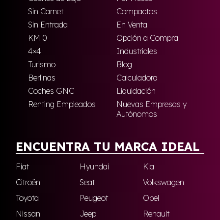
Sin Carnet
Compactos
Sin Entrada
En Venta
KM 0
Opción a Compra
4×4
Industriales
Turismo
Blog
Berlinas
Calculadora
Coches GNC
Liquidación
Renting Empleados
Nuevas Empresas y
Autónomos
ENCUENTRA TU MARCA IDEAL
Fiat
Hyundai
Kia
Citroën
Seat
Volkswagen
Toyota
Peugeot
Opel
Nissan
Jeep
Renault