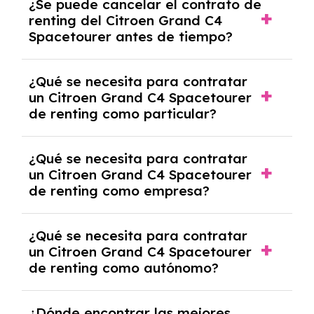
¿Se puede cancelar el contrato de
tendrás que pagar ningún tipo de entrada
renting del Citroen Grand C4
salvo en casos que lo exija el proveedor
Spacetourer antes de tiempo?
debido al resultado del estudio de viabilidad
económica.
Generalmente, puedes rescindir el contrato,
¿Qué se necesita para contratar
pero puede haber penalizaciones por
un Citroen Grand C4 Spacetourer
cancelación anticipada. Es importante revisar
de renting como particular?
las condiciones del contrato y hablar con un
experto que te asesore.
Se requiere DNI/NIE, justificante de ingresos
¿Qué se necesita para contratar
y, en algunos casos, una consulta de solvencia
un Citroen Grand C4 Spacetourer
crediticia y un pago inicial.
de renting como empresa?
Necesitarás el CIF de la empresa,
¿Qué se necesita para contratar
documentación financiera y, en algunos
un Citroen Grand C4 Spacetourer
casos, un informe de solvencia de la empresa
de renting como autónomo?
y un pago inicial.
Se necesita DNI/NIE, alta en el régimen de
¿Dónde encontrar las mejores