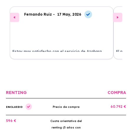
Fernando Ruiz -
17 May, 2026
La
Estoy muy satisfecho con el servicio de Azahara
El proce
Renting. El coche está en perfectas condiciones y el
llegó rá
precio es muy competitivo.
buscan r
RENTING
COMPRA
60.792 €
INCLUIDO
Precio de compra
596 €
Cuota orientativa del
renting (5 años con