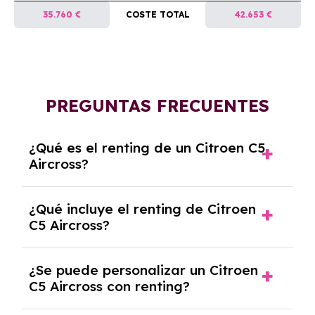
35.760 €
COSTE TOTAL
42.653 €
PREGUNTAS FRECUENTES
¿Qué es el renting de un Citroen C5
Aircross?
El renting de un Citroen C5 Aircross es un
¿Qué incluye el renting de Citroen
contrato de alquiler a largo plazo en el que
C5 Aircross?
pagas una cuota mensual fija por el uso del
coche durante un periodo determinado,
El renting incluye el uso y disfrute del coche,
generalmente entre 2 y 5 años.
¿Se puede personalizar un Citroen
seguro a todo riesgo, mantenimiento,
C5 Aircross con renting?
reparaciones, impuestos, asistencia en
carretera y gestión de la documentación.