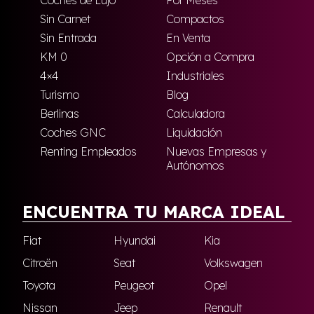
Sin Carnet
Compactos
Sin Entrada
En Venta
KM 0
Opción a Compra
4×4
Industriales
Turismo
Blog
Berlinas
Calculadora
Coches GNC
Liquidación
Renting Empleados
Nuevas Empresas y
Autónomos
ENCUENTRA TU MARCA IDEAL
Fiat
Hyundai
Kia
Citroën
Seat
Volkswagen
Toyota
Peugeot
Opel
Nissan
Jeep
Renault