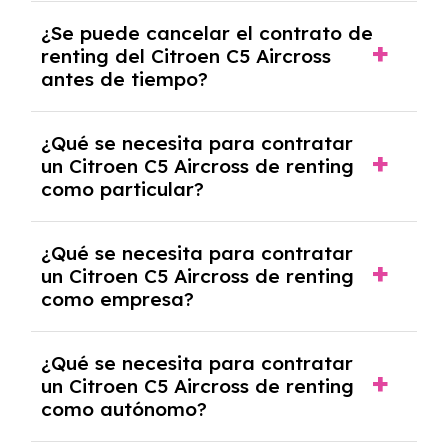
No, con el renting tienes la ventaja de que no
¿Se puede cancelar el contrato de
tendrás que pagar ningún tipo de entrada
renting del Citroen C5 Aircross
salvo en casos que lo exija el proveedor
antes de tiempo?
debido al resultado del estudio de viabilidad
económica.
Generalmente, puedes rescindir el contrato,
¿Qué se necesita para contratar
pero puede haber penalizaciones por
un Citroen C5 Aircross de renting
cancelación anticipada. Es importante revisar
como particular?
las condiciones del contrato y hablar con un
experto que te asesore.
Se requiere DNI/NIE, justificante de ingresos
¿Qué se necesita para contratar
y, en algunos casos, una consulta de solvencia
un Citroen C5 Aircross de renting
crediticia y un pago inicial.
como empresa?
Necesitarás el CIF de la empresa,
¿Qué se necesita para contratar
documentación financiera y, en algunos
un Citroen C5 Aircross de renting
casos, un informe de solvencia de la empresa
como autónomo?
y un pago inicial.