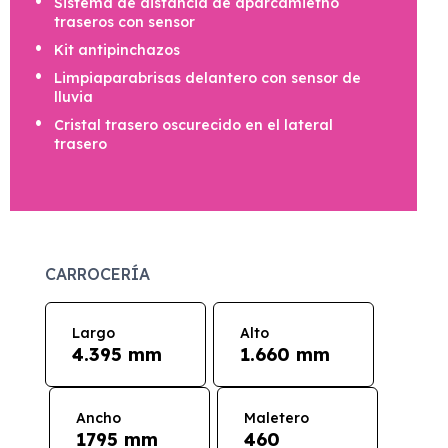
Sistema de distancia de aparcamietno
traseros con sensor
Kit antipinchazos
Limpiaparabrisas delantero con sensor de
lluvia
Cristal trasero oscurecido en el lateral
trasero
CARROCERÍA
Largo
Alto
4.395 mm
1.660 mm
Ancho
Maletero
1795 mm
460