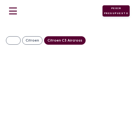
PEDIR
PRESUPUESTO
Citroen
Citroen C3 Aircross
Citroen C3 Aircross
Turbo You Pack
Plus
309€/Mes
Desde:
+ IVA
Gasolina
Manual
100cv
C