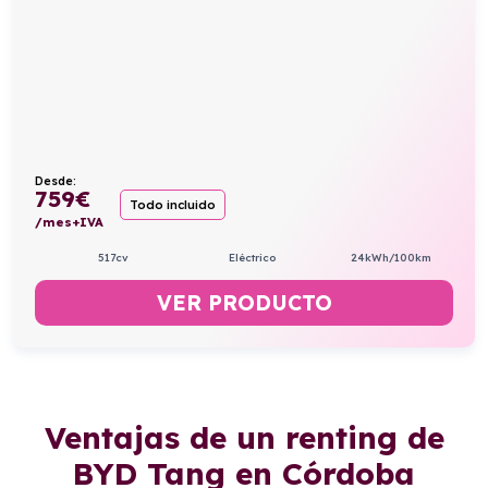
Desde:
759
€
Todo incluido
/mes+IVA
517cv
Eléctrico
24kWh/100km
VER PRODUCTO
Ventajas de un renting de
BYD Tang en Córdoba