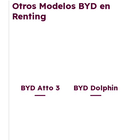
mantenimiento, seguro o depreciación, y si te
Otros Modelos BYD en
gusta cambiar de coche cada pocos años.
Renting
BYD Atto 3
BYD Dolphin