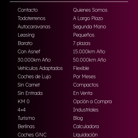
Contacto
Quienes Somos
Todoterrenos
A Largo Plazo
Autocaravanas
Segunda Mano
Leasing
Pequeños
Barato
7 plazas
Con Asnef
15.000km Año
30.000km Año
50.000km Año
Vehículos Adaptados
Flexible
Coches de Lujo
Por Meses
Sin Carnet
Compactos
Sin Entrada
En Venta
KM 0
Opción a Compra
4×4
Industriales
Turismo
Blog
Berlinas
Calculadora
Coches GNC
Liquidación