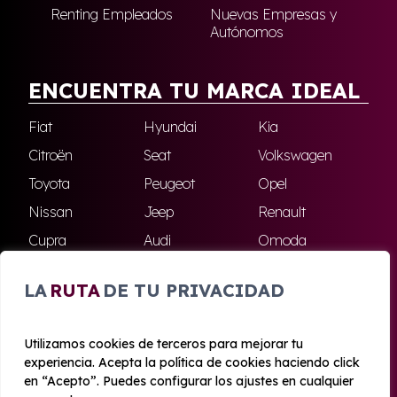
Renting Empleados
Nuevas Empresas y
Autónomos
ENCUENTRA TU MARCA IDEAL
Fiat
Hyundai
Kia
Citroën
Seat
Volkswagen
Toyota
Peugeot
Opel
Nissan
Jeep
Renault
Cupra
Audi
Omoda
BMW
Dacia
Mazda
LA
RUTA
DE TU PRIVACIDAD
Skoda
Ford
Todas las marcas
Utilizamos cookies de terceros para mejorar tu
experiencia. Acepta la política de cookies haciendo click
© 2020 - 2026 Azahara Renting
en “Acepto”. Puedes configurar los ajustes en cualquier
Aviso legal y Privacidad
|
Política de cookies
|
Términos