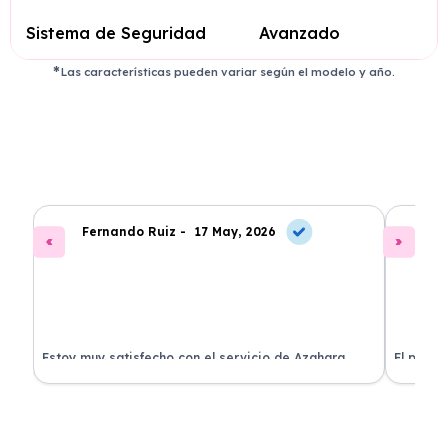
Sistema de Seguridad
Avanzado
Las características pueden variar según el modelo y año.
Fernando Ruiz -
17 May, 2026
La
Estoy muy satisfecho con el servicio de Azahara
El proce
Renting. El coche está en perfectas condiciones y el
llegó rá
precio es muy competitivo.
buscan r