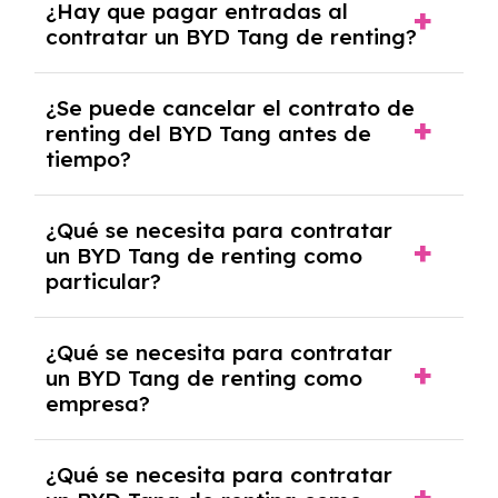
¿Hay que pagar entradas al
Tang con el seguro a todo riesgo sin
contratar un BYD Tang de renting?
franquicia incluido dentro de las cuotas
mensuales.
No, con el renting tienes la ventaja de que no
¿Se puede cancelar el contrato de
tendrás que pagar ningún tipo de entrada
renting del BYD Tang antes de
salvo en casos que lo exija el proveedor
tiempo?
debido al resultado del estudio de viabilidad
económica.
Generalmente, puedes rescindir el contrato,
¿Qué se necesita para contratar
pero puede haber penalizaciones por
un BYD Tang de renting como
cancelación anticipada. Es importante revisar
particular?
las condiciones del contrato y hablar con un
experto que te asesore.
Se requiere DNI/NIE, justificante de ingresos
¿Qué se necesita para contratar
y, en algunos casos, una consulta de solvencia
un BYD Tang de renting como
crediticia y un pago inicial.
empresa?
Necesitarás el CIF de la empresa,
¿Qué se necesita para contratar
documentación financiera y, en algunos