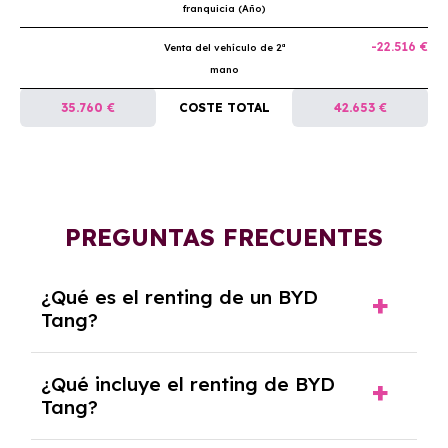
franquicia (Año)
-22.516 €
Venta del vehículo de 2ª
mano
35.760 €
COSTE TOTAL
42.653 €
PREGUNTAS FRECUENTES
¿Qué es el renting de un BYD
Tang?
El renting de un BYD Tang es un contrato de
¿Qué incluye el renting de BYD
alquiler a largo plazo en el que pagas una
Tang?
cuota mensual fija por el uso del coche
durante un periodo determinado,