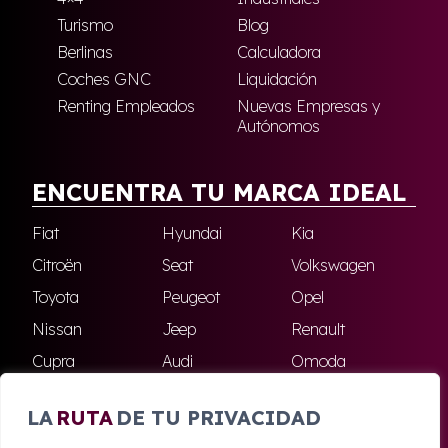
Turismo
Blog
Berlinas
Calculadora
Coches GNC
Liquidación
Renting Empleados
Nuevas Empresas y
Autónomos
ENCUENTRA TU MARCA IDEAL
Fiat
Hyundai
Kia
Citroën
Seat
Volkswagen
Toyota
Peugeot
Opel
Nissan
Jeep
Renault
Cupra
Audi
Omoda
BMW
Dacia
Mazda
LA
RUTA
DE TU PRIVACIDAD
Skoda
Ford
Todas las marcas