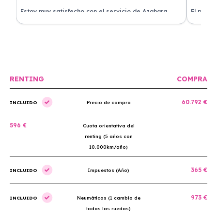
Estoy muy satisfecho con el servicio de Azahara
El proce
Renting. El coche está en perfectas condiciones y el
llegó rá
precio es muy competitivo.
buscan r
RENTING
COMPRA
60.792 €
INCLUIDO
Precio de compra
596 €
Cuota orientativa del
renting (5 años con
10.000km/año)
365 €
INCLUIDO
Impuestos (Año)
973 €
INCLUIDO
Neumáticos (1 cambio de
todas las ruedas)