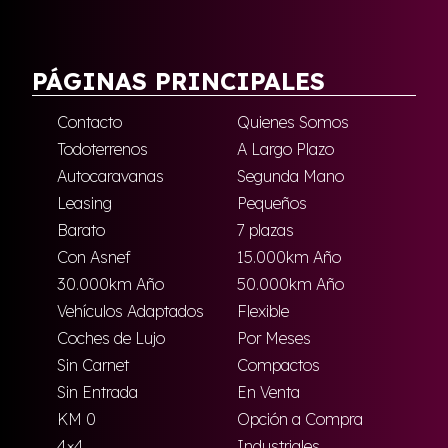
PÁGINAS PRINCIPALES
Contacto
Quienes Somos
Todoterrenos
A Largo Plazo
Autocaravanas
Segunda Mano
Leasing
Pequeños
Barato
7 plazas
Con Asnef
15.000km Año
30.000km Año
50.000km Año
Vehículos Adaptados
Flexible
Coches de Lujo
Por Meses
Sin Carnet
Compactos
Sin Entrada
En Venta
KM 0
Opción a Compra
4×4
Industriales