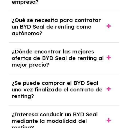
empresa?
Necesitarás el CIF de la empresa,
¿Qué se necesita para contratar
documentación financiera y, en algunos
un BYD Seal de renting como
casos, un informe de solvencia de la empresa
autónomo?
y un pago inicial.
Se necesita DNI/NIE, alta en el régimen de
¿Dónde encontrar las mejores
autónomos, justificante de ingresos y, en
ofertas de BYD Seal de renting al
algunos casos, un informe fiscal y un pago
mejor precio?
inicial.
En nuestra página web podrás encontrar las
¿Se puede comprar el BYD Seal
mejores ofertas de vehículos de renting con
una vez finalizado el contrato de
todos los gastos incluidos y sin pagar
renting?
entradas.
Sí, en algunos casos, al final del contrato de
¿Interesa conducir un BYD Seal
renting se puede adquirir el coche. En este
mediante la modalidad del
caso tendrán que analizar los años, la
renting?