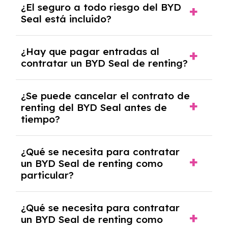
¿El seguro a todo riesgo del BYD
coche, renovarlo por uno nuevo o, en algunos
Seal está incluido?
casos, comprarlo a un precio previamente
acordado.
Con el renting podrás disfrutar de un BYD
¿Hay que pagar entradas al
Seal con el seguro a todo riesgo sin franquicia
contratar un BYD Seal de renting?
incluido dentro de las cuotas mensuales.
No, con el renting tienes la ventaja de que no
¿Se puede cancelar el contrato de
tendrás que pagar ningún tipo de entrada
renting del BYD Seal antes de
salvo en casos que lo exija el proveedor
tiempo?
debido al resultado del estudio de viabilidad
económica.
Generalmente, puedes rescindir el contrato,
¿Qué se necesita para contratar
pero puede haber penalizaciones por
un BYD Seal de renting como
cancelación anticipada. Es importante revisar
particular?
las condiciones del contrato y hablar con un
experto que te asesore.
Se requiere DNI/NIE, justificante de ingresos
¿Qué se necesita para contratar
y, en algunos casos, una consulta de solvencia
un BYD Seal de renting como
crediticia y un pago inicial.