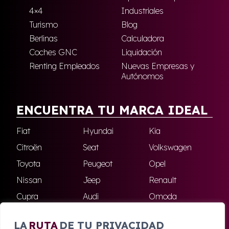
4×4
Industriales
Turismo
Blog
Berlinas
Calculadora
Coches GNC
Liquidación
Renting Empleados
Nuevas Empresas y
Autónomos
ENCUENTRA TU MARCA IDEAL
Fiat
Hyundai
Kia
Citroën
Seat
Volkswagen
Toyota
Peugeot
Opel
Nissan
Jeep
Renault
Cupra
Audi
Omoda
BMW
Dacia
Mazda
LA
RUTA
DE TU PRIVACIDAD