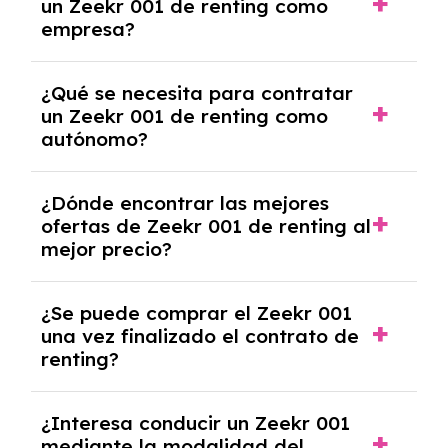
un Zeekr 001 de renting como
crediticia y un pago inicial.
empresa?
Necesitarás el CIF de la empresa,
¿Qué se necesita para contratar
documentación financiera y, en algunos
un Zeekr 001 de renting como
casos, un informe de solvencia de la empresa
autónomo?
y un pago inicial.
Se necesita DNI/NIE, alta en el régimen de
¿Dónde encontrar las mejores
autónomos, justificante de ingresos y, en
ofertas de Zeekr 001 de renting al
algunos casos, un informe fiscal y un pago
mejor precio?
inicial.
En nuestra página web podrás encontrar las
¿Se puede comprar el Zeekr 001
mejores ofertas de vehículos de renting con
una vez finalizado el contrato de
todos los gastos incluidos y sin pagar
renting?
entradas.
Sí, en algunos casos, al final del contrato de
¿Interesa conducir un Zeekr 001
renting se puede adquirir el coche. En este
mediante la modalidad del