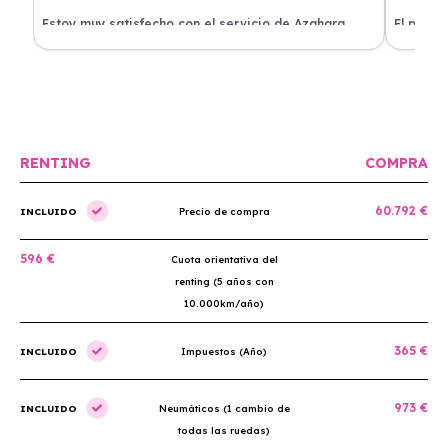
Estoy muy satisfecho con el servicio de Azahara
El proce
Renting. El coche está en perfectas condiciones y el
llegó rá
precio es muy competitivo.
buscan r
RENTING
COMPRA
60.792 €
INCLUIDO
Precio de compra
596 €
Cuota orientativa del
renting (5 años con
10.000km/año)
365 €
INCLUIDO
Impuestos (Año)
973 €
INCLUIDO
Neumáticos (1 cambio de
todas las ruedas)