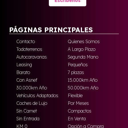
Escríbenos
PÁGINAS PRINCIPALES
Contacto
Quienes Somos
Todoterrenos
A Largo Plazo
Autocaravanas
Segunda Mano
Leasing
Pequeños
Barato
7 plazas
Con Asnef
15.000km Año
30.000km Año
50.000km Año
Vehículos Adaptados
Flexible
Coches de Lujo
Por Meses
Sin Carnet
Compactos
Sin Entrada
En Venta
KM 0
Opción a Compra