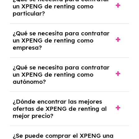
pero puede haber penalizaciones por
un XPENG de renting como
cancelación anticipada. Es importante revisar
particular?
las condiciones del contrato y hablar con un
experto que te asesore.
Se requiere DNI/NIE, justificante de ingresos
¿Qué se necesita para contratar
y, en algunos casos, una consulta de solvencia
un XPENG de renting como
crediticia y un pago inicial.
empresa?
Necesitarás el CIF de la empresa,
¿Qué se necesita para contratar
documentación financiera y, en algunos
un XPENG de renting como
casos, un informe de solvencia de la empresa
autónomo?
y un pago inicial.
Se necesita DNI/NIE, alta en el régimen de
¿Dónde encontrar las mejores
autónomos, justificante de ingresos y, en
ofertas de XPENG de renting al
algunos casos, un informe fiscal y un pago
mejor precio?
inicial.
En nuestra página web podrás encontrar las
¿Se puede comprar el XPENG una
mejores ofertas de vehículos de renting con