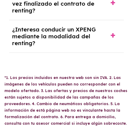
vez finalizado el contrato de
todos los gastos incluidos y sin pagar
renting?
entradas.
Sí, en algunos casos, al final del contrato de
¿Interesa conducir un XPENG
renting se puede adquirir el coche. En este
mediante la modalidad del
caso tendrán que analizar los años, la
renting?
cantidad de kilómetros recorridos y el coste
del mercado actual.
El renting puede ser ventajoso si prefieres una
cuota fija mensual, sin preocuparte de
mantenimiento, seguro o depreciación, y si te
gusta cambiar de coche cada pocos años.
*1. Los precios incluidos en nuestra web son sin IVA. 2. Las
imágenes de los vehículos pueden no corresponder con el
modelo ofertado. 3. Las ofertas y precios de nuestros coches
están sujetos a disponibilidad de las campañas de los
proveedores. 4. Cambio de neumáticos obligatorios. 5. La
información de está página web no es vinculante hasta la
formalización del contrato. 6. Para entrega a domicilio,
consulta con tu asesor comercial si incluye algún sobrecoste.