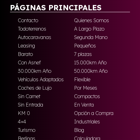
PÁGINAS PRINCIPALES
Contacto
Quienes Somos
Todoterrenos
A Largo Plazo
Autocaravanas
Segunda Mano
Leasing
Pequeños
Barato
7 plazas
Con Asnef
15.000km Año
30.000km Año
50.000km Año
Vehículos Adaptados
Flexible
Coches de Lujo
Por Meses
Sin Carnet
Compactos
Sin Entrada
En Venta
KM 0
Opción a Compra
4×4
Industriales
Turismo
Blog
Berlinas
Calculadora