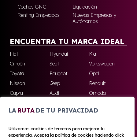
Coches GNC
Liquidación
Renting Empleados
Nuevas Empresas y
Autónomos
ENCUENTRA TU MARCA IDEAL
Fiat
Hyundai
Kia
Citroën
Seat
Volkswagen
Toyota
Peugeot
Opel
Nissan
Jeep
Renault
Cupra
Audi
Omoda
BMW
Dacia
Mazda
LA
RUTA
DE TU PRIVACIDAD
Skoda
Ford
Todas las marcas
Utilizamos cookies de terceros para mejorar tu
experiencia. Acepta la política de cookies haciendo click