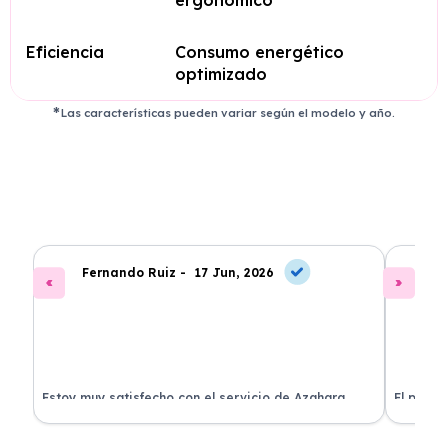
Eficiencia
Consumo energético
optimizado
Las características pueden variar según el modelo y año.
Fernando Ruiz -
17 Jun, 2026
La
Estoy muy satisfecho con el servicio de Azahara
El proce
Renting. El coche está en perfectas condiciones y el
llegó rá
precio es muy competitivo.
buscan r