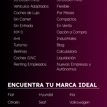
Vehículos Adaptados
Flexible
Coches de Lujo
Por Meses
Sin Carnet
Compactos
Sin Entrada
En Venta
KM 0
Opción a Compra
4×4
Industriales
Turismo
Blog
Berlinas
Calculadora
Coches GNC
Liquidación
Renting Empleados
Nuevas Empresas y
Autónomos
ENCUENTRA TU MARCA IDEAL
Fiat
Hyundai
Kia
Citroën
Seat
Volkswagen