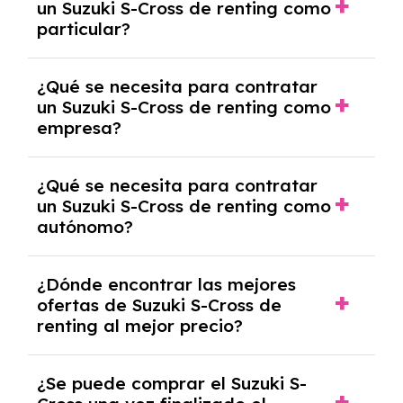
un Suzuki S-Cross de renting como
cancelación anticipada. Es importante revisar
particular?
las condiciones del contrato y hablar con un
experto que te asesore.
Se requiere DNI/NIE, justificante de ingresos
¿Qué se necesita para contratar
y, en algunos casos, una consulta de solvencia
un Suzuki S-Cross de renting como
crediticia y un pago inicial.
empresa?
Necesitarás el CIF de la empresa,
¿Qué se necesita para contratar
documentación financiera y, en algunos
un Suzuki S-Cross de renting como
casos, un informe de solvencia de la empresa
autónomo?
y un pago inicial.
Se necesita DNI/NIE, alta en el régimen de
¿Dónde encontrar las mejores
autónomos, justificante de ingresos y, en
ofertas de Suzuki S-Cross de
algunos casos, un informe fiscal y un pago
renting al mejor precio?
inicial.
En nuestra página web podrás encontrar las
¿Se puede comprar el Suzuki S-
mejores ofertas de vehículos de renting con