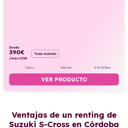
Desde:
390
€
Todo incluido
/mes+IVA
110cv
Híbrido
5,4l/100km
VER PRODUCTO
Ventajas de un renting de
Suzuki S-Cross en Córdoba