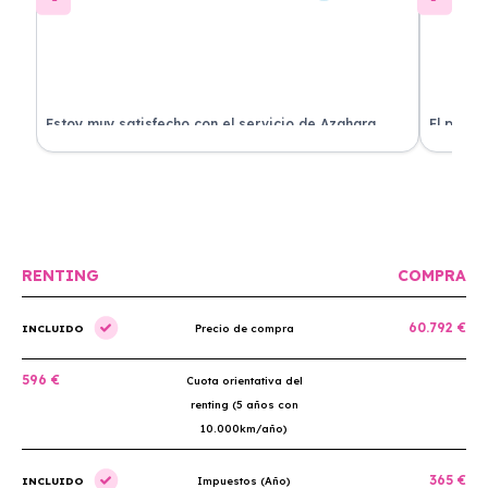
Estoy muy satisfecho con el servicio de Azahara
El proce
Renting. El coche está en perfectas condiciones y el
llegó rá
precio es muy competitivo.
buscan r
RENTING
COMPRA
60.792 €
INCLUIDO
Precio de compra
596 €
Cuota orientativa del
renting (5 años con
10.000km/año)
365 €
INCLUIDO
Impuestos (Año)