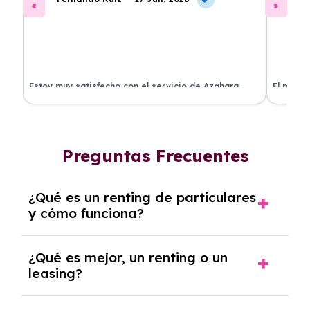
Estoy muy satisfecho con el servicio de Azahara
El proce
Renting. El coche está en perfectas condiciones y el
llegó rá
precio es muy competitivo.
buscan r
Preguntas Frecuentes
¿Qué es un renting de particulares
y cómo funciona?
El
Renting de particulares
es un servicio de
¿Qué es mejor, un renting o un
alquiler de vehículos a medio y largo plazo,
leasing?
que suele oscilar entre los 2 y 6 años.
Funciona mediante el pago de cuotas
La elección entre
renting
y
leasing
depende