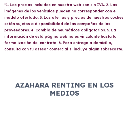
estudio de viabilidad económica realizado por
*1. Los precios incluidos en nuestra web son sin IVA. 2. Las
bancario con IBAN y titular. También es
el departamento de riesgos del proveedor.
imágenes de los vehículos pueden no corresponder con el
necesario presentar el DNI del titular y el
Factores como la solvencia económica, la
modelo ofertado. 3. Las ofertas y precios de nuestros coches
carnet de conducir principal por ambas caras.
antigüedad en el trabajo y la presencia en
están sujetos a disponibilidad de las campañas de los
Cumplir con estos requisitos asegura la
listados de morosidad (como Asnef) son
proveedores. 4. Cambio de neumáticos obligatorios. 5. La
evaluación adecuada de la solicitud.
información de está página web no es vinculante hasta la
evaluados. En algunos casos, dependiendo
formalización del contrato. 6. Para entrega a domicilio,
del proveedor y del estudio, se podría
consulta con tu asesor comercial si incluye algún sobrecoste.
requerir un aval para garantizar la
contratación sin inconvenientes.
AZAHARA RENTING EN LOS
MEDIOS