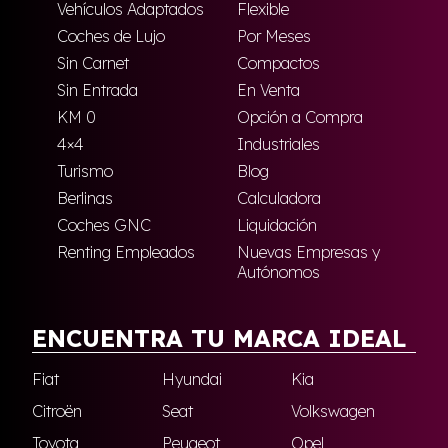
Vehículos Adaptados
Flexible
Coches de Lujo
Por Meses
Sin Carnet
Compactos
Sin Entrada
En Venta
KM 0
Opción a Compra
4×4
Industriales
Turismo
Blog
Berlinas
Calculadora
Coches GNC
Liquidación
Renting Empleados
Nuevas Empresas y
Autónomos
ENCUENTRA TU MARCA IDEAL
Fiat
Hyundai
Kia
Citroën
Seat
Volkswagen
Toyota
Peugeot
Opel