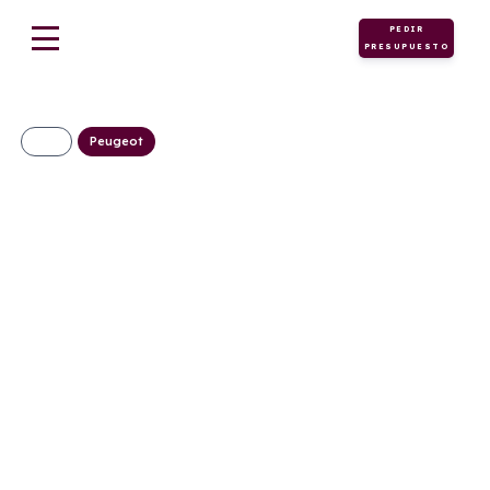
PEDIR
PRESUPUESTO
Peugeot
PEUGEOT KISBEE S
50cc
115€/Mes
Desde:
+ IVA
Gasolina
Manual
3cv
C