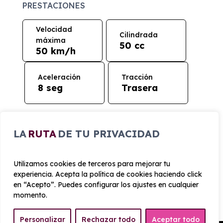
PRESTACIONES
Velocidad
Cilindrada
máxima
50 cc
50 km/h
Aceleración
Tracción
8 seg
Trasera
CONSUMO Y EMISIONES
LA
RUTA
DE TU PRIVACIDAD
Emisiones
63 g/km
Utilizamos cookies de terceros para mejorar tu
experiencia. Acepta la política de cookies haciendo click
en “Acepto”. Puedes configurar los ajustes en cualquier
momento.
Personalizar
Rechazar todo
Aceptar todo
¿Cómo funciona el renting?