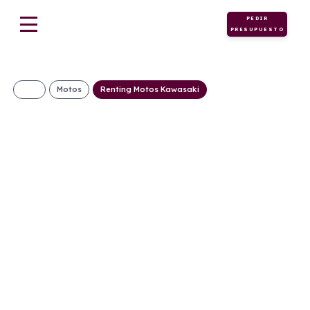
PEDIR
PRESUPUESTO
Motos
Renting Motos Kawasaki
KAWASAKI VERSYS
650
200€/Mes
Desde:
+ IVA
Gasolina
Manual
67cv
C