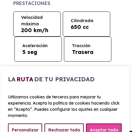
PRESTACIONES
Velocidad
Cilindrada
máxima
650 cc
200 km/h
Aceleración
Tracción
5 seg
Trasera
CONSUMO Y EMISIONES
LA
RUTA
DE TU PRIVACIDAD
Emisiones
110 g/km
Utilizamos cookies de terceros para mejorar tu
experiencia. Acepta la política de cookies haciendo click
en “Acepto”. Puedes configurar los ajustes en cualquier
momento.
Personalizar
Rechazar todo
Aceptar todo
¿Cómo funciona el renting?