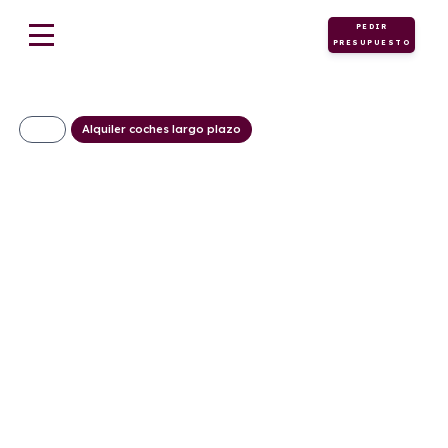
PEDIR
PRESUPUESTO
Alquiler coches largo plazo
MINI Cooper C
Classic 5 Puertas
351€/Mes
Desde:
+ IVA
Gasolina
Automático
156cv
C