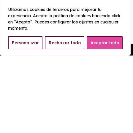
CONSUMO Y EMISIONES
Utilizamos cookies de terceros para mejorar tu
experiencia. Acepta la política de cookies haciendo click
Emisiones
en “Acepto”. Puedes configurar los ajustes en cualquier
138 g/km
momento.
Personalizar
Rechazar todo
Aceptar todo
Pedir Presupuesto
EQUIPAMIENTO MINI Cooper
C Classic 5 Puertas
Exterior
Interior
Tecnología
Seguridad
Llantas 16”, 4-Square Spoke
Faros de LED