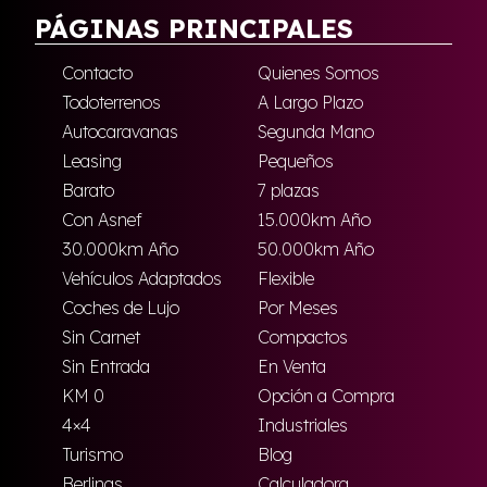
PÁGINAS PRINCIPALES
Contacto
Quienes Somos
Todoterrenos
A Largo Plazo
Autocaravanas
Segunda Mano
Leasing
Pequeños
Barato
7 plazas
Con Asnef
15.000km Año
30.000km Año
50.000km Año
Vehículos Adaptados
Flexible
Coches de Lujo
Por Meses
Sin Carnet
Compactos
Sin Entrada
En Venta
KM 0
Opción a Compra
4×4
Industriales
Turismo
Blog
Berlinas
Calculadora