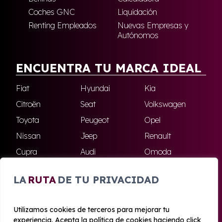
Coches GNC
Liquidación
Renting Empleados
Nuevas Empresas y
Autónomos
ENCUENTRA TU MARCA IDEAL
Fiat
Hyundai
Kia
Citroën
Seat
Volkswagen
Toyota
Peugeot
Opel
Nissan
Jeep
Renault
Cupra
Audi
Omoda
BMW
Dacia
Mazda
LA
RUTA
DE TU PRIVACIDAD
Skoda
Ford
Todas las marcas
Utilizamos cookies de terceros para mejorar tu
experiencia. Acepta la política de cookies haciendo click