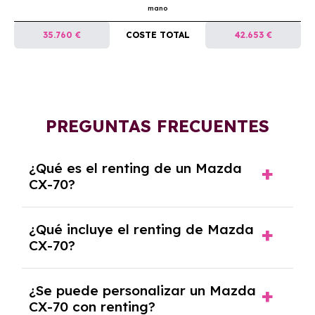
mano
35.760 €
COSTE TOTAL
42.653 €
PREGUNTAS FRECUENTES
¿Qué es el renting de un Mazda
CX-70?
El renting de un Mazda CX-70 es un contrato
¿Qué incluye el renting de Mazda
de alquiler a largo plazo en el que pagas una
CX-70?
cuota mensual fija por el uso del coche
durante un periodo determinado,
El renting incluye el uso y disfrute del coche,
generalmente entre 2 y 5 años.
¿Se puede personalizar un Mazda
seguro a todo riesgo, mantenimiento,
CX-70 con renting?
reparaciones, impuestos, asistencia en