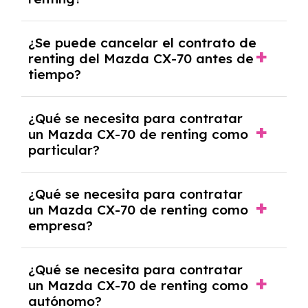
mensuales.
No, con el renting tienes la ventaja de que no
¿Se puede cancelar el contrato de
tendrás que pagar ningún tipo de entrada
renting del Mazda CX-70 antes de
salvo en casos que lo exija el proveedor
tiempo?
debido al resultado del estudio de viabilidad
económica.
Generalmente, puedes rescindir el contrato,
¿Qué se necesita para contratar
pero puede haber penalizaciones por
un Mazda CX-70 de renting como
cancelación anticipada. Es importante revisar
particular?
las condiciones del contrato y hablar con un
experto que te asesore.
Se requiere DNI/NIE, justificante de ingresos
¿Qué se necesita para contratar
y, en algunos casos, una consulta de solvencia
un Mazda CX-70 de renting como
crediticia y un pago inicial.
empresa?
Necesitarás el CIF de la empresa,
¿Qué se necesita para contratar
documentación financiera y, en algunos
un Mazda CX-70 de renting como
casos, un informe de solvencia de la empresa
autónomo?
y un pago inicial.