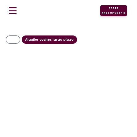
PEDIR
PRESUPUESTO
Alquiler coches largo plazo
Maxus T90 EV
729€/Mes
Desde:
+ IVA
Eléctrico
Automático
177cv
0
5
471g/Km
26,9kWh/100km