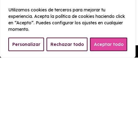
CONSUMO Y EMISIONES
Utilizamos cookies de terceros para mejorar tu
experiencia. Acepta la política de cookies haciendo click
Emisiones
en “Acepto”. Puedes configurar los ajustes en cualquier
471 g/km
momento.
Personalizar
Rechazar todo
Aceptar todo
Pedir Presupuesto
EQUIPAMIENTO Maxus T90
EV
Exterior
Interior
Tecnología
Seguridad
Elevaluna eléctrico delanteros y traseros
Barras deportivas de acero inoxidable