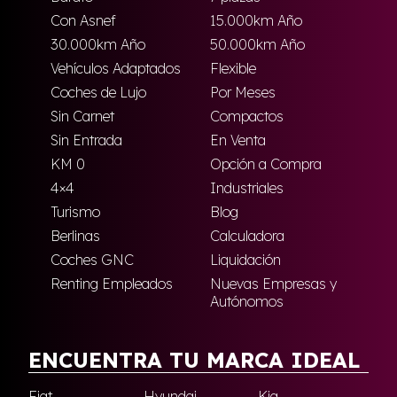
Con Asnef
15.000km Año
30.000km Año
50.000km Año
Vehículos Adaptados
Flexible
Coches de Lujo
Por Meses
Sin Carnet
Compactos
Sin Entrada
En Venta
KM 0
Opción a Compra
4×4
Industriales
Turismo
Blog
Berlinas
Calculadora
Coches GNC
Liquidación
Renting Empleados
Nuevas Empresas y
Autónomos
ENCUENTRA TU MARCA IDEAL
Fiat
Hyundai
Kia