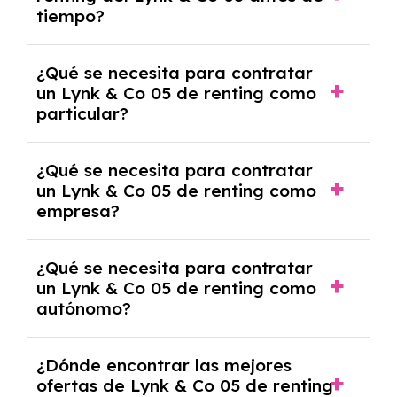
salvo en casos que lo exija el proveedor
tiempo?
debido al resultado del estudio de viabilidad
económica.
Generalmente, puedes rescindir el contrato,
¿Qué se necesita para contratar
pero puede haber penalizaciones por
un Lynk & Co 05 de renting como
cancelación anticipada. Es importante revisar
particular?
las condiciones del contrato y hablar con un
experto que te asesore.
Se requiere DNI/NIE, justificante de ingresos
¿Qué se necesita para contratar
y, en algunos casos, una consulta de solvencia
un Lynk & Co 05 de renting como
crediticia y un pago inicial.
empresa?
Necesitarás el CIF de la empresa,
¿Qué se necesita para contratar
documentación financiera y, en algunos
un Lynk & Co 05 de renting como
casos, un informe de solvencia de la empresa
autónomo?
y un pago inicial.
Se necesita DNI/NIE, alta en el régimen de
¿Dónde encontrar las mejores
autónomos, justificante de ingresos y, en
ofertas de Lynk & Co 05 de renting
algunos casos, un informe fiscal y un pago