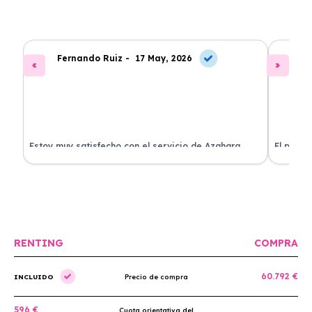
Fernando Ruiz -
17 May, 2026
La
Estoy muy satisfecho con el servicio de Azahara
El proce
Renting. El coche está en perfectas condiciones y el
llegó rá
precio es muy competitivo.
buscan r
RENTING
COMPRA
60.792 €
INCLUIDO
Precio de compra
596 €
Cuota orientativa del