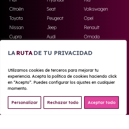
Citroën
Seat
Volkswagen
Toyota
Peugeot
Opel
Nissan
Jeep
Renault
Cupra
Audi
Omoda
BMW
Dacia
Mazda
LA
RUTA
DE TU PRIVACIDAD
Skoda
Ford
Todas las marcas
Utilizamos cookies de terceros para mejorar tu
experiencia. Acepta la política de cookies haciendo click
© 2020 - 2026 Azahara Renting
en “Acepto”. Puedes configurar los ajustes en cualquier
Aviso legal y Privacidad
|
Política de cookies
|
Términos
momento.
Personalizar
Rechazar todo
Aceptar todo