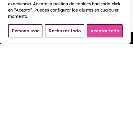
experiencia. Acepta la política de cookies haciendo click
Emisiones
en “Acepto”. Puedes configurar los ajustes en cualquier
23 g/km
momento.
Personalizar
Rechazar todo
Aceptar todo
Pedir Presupuesto
EQUIPAMIENTO Lynk & Co
08 1.5 PHEV More
Exterior
Interior
Tecnología
Seguridad
Sensor de lluvia
Iluminación de acceso
Ajus retrovisor exterior