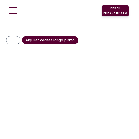
PEDIR
PRESUPUESTO
Alquiler coches largo plazo
Lynk & Co 08 1.5
PHEV More
561€/Mes
Desde:
+ IVA
Híbrido
Automático
350cv
0
enchufable