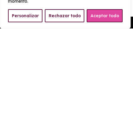
momento.
Personalizar
Rechazar todo
Aceptar todo
Pedir Presupuesto
EQUIPAMIENTO LANCIA
YPSILON LX HYBRID 100CV
(AUTOMÁTICO)
Exterior
Interior
Tecnología
Seguridad
Alerón trasero (techo)
Luces de marcha atrás LED
Luces de freno LED
Luces de largo alcance LED
Luces de día LED