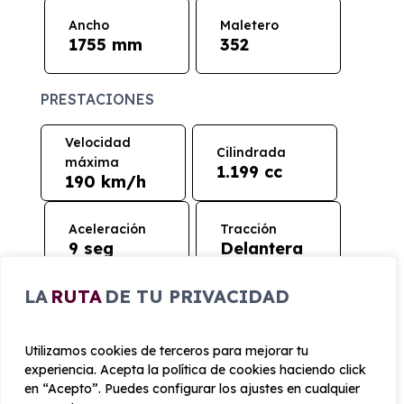
Ancho
Maletero
1755 mm
352
PRESTACIONES
Velocidad
Cilindrada
máxima
1.199 cc
190 km/h
Aceleración
Tracción
9 seg
Delantera
LA
RUTA
DE TU PRIVACIDAD
CONSUMO Y EMISIONES
Utilizamos cookies de terceros para mejorar tu
Emisiones
experiencia. Acepta la política de cookies haciendo click
101 g/km
en “Acepto”. Puedes configurar los ajustes en cualquier