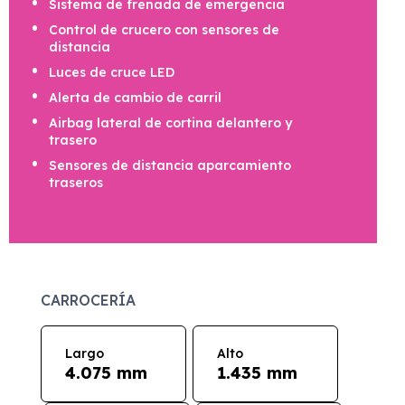
Sistema de frenada de emergencia
Control de crucero con sensores de
distancia
Luces de cruce LED
Alerta de cambio de carril
Airbag lateral de cortina delantero y
trasero
Sensores de distancia aparcamiento
traseros
CARROCERÍA
Largo
Alto
4.075 mm
1.435 mm