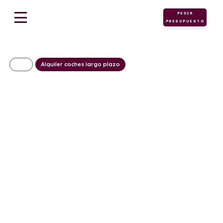
PEDIR
PRESUPUESTO
Alquiler coches largo plazo
LANCIA YPSILON
LX HYBRID 100CV
(AUTOMÁTICO)
338€/Mes
Desde:
+ IVA
Híbrido
Automático
100cv
ECO
gasolina