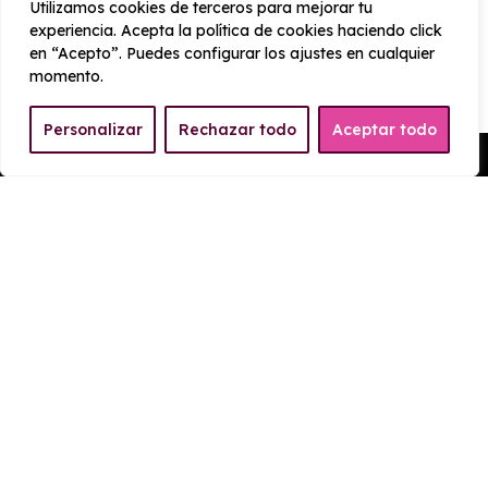
Utilizamos cookies de terceros para mejorar tu
CONSUMO Y EMISIONES
experiencia. Acepta la política de cookies haciendo click
en “Acepto”. Puedes configurar los ajustes en cualquier
momento.
Emisiones
115 g/km
Personalizar
Rechazar todo
Aceptar todo
Pedir Presupuesto
EQUIPAMIENTO Kia Picanto
1.0 DPI Concept
Exterior
Interior
Tecnología
Seguridad
Llantas de aleación - Llantas delanteras y traseras
en aluminio de 16 pulgadas de diámetro y 6,0
pulgadas de ancho bi-tono, 40,6 y 15,2