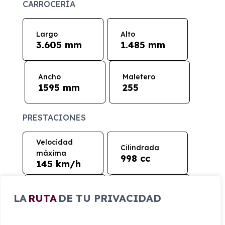
CARROCERÍA
Largo
Alto
3.605 mm
1.485 mm
Ancho
Maletero
1595 mm
255
PRESTACIONES
Velocidad
Cilindrada
máxima
998 cc
145 km/h
Aceleración
Tracción
LA
RUTA
DE TU PRIVACIDAD
15 seg
Delantera