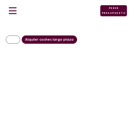
PEDIR
PRESUPUESTO
Alquiler coches largo plazo
Kia Picanto 1.0 DPI
Concept
300€/Mes
Desde:
+ IVA
Gasolina
Manual
63cv
C