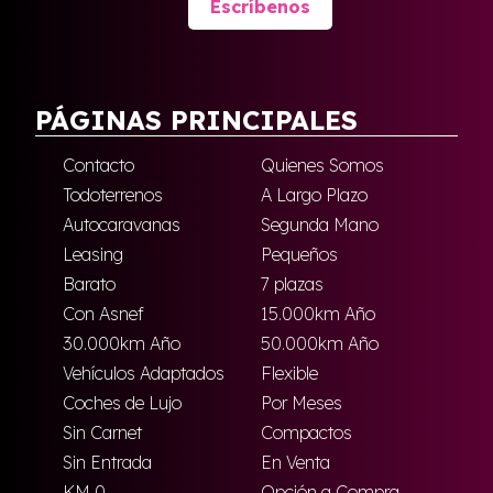
Escríbenos
PÁGINAS PRINCIPALES
Contacto
Quienes Somos
Todoterrenos
A Largo Plazo
Autocaravanas
Segunda Mano
Leasing
Pequeños
Barato
7 plazas
Con Asnef
15.000km Año
30.000km Año
50.000km Año
Vehículos Adaptados
Flexible
Coches de Lujo
Por Meses
Sin Carnet
Compactos
Sin Entrada
En Venta
KM 0
Opción a Compra