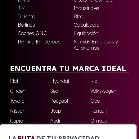
4×4
Industriales
Turismo
Blog
Berlinas
Calculadora
Coches GNC
Liquidación
Renting Empleados
Nuevas Empresas y
Autónomos
ENCUENTRA TU MARCA IDEAL
Fiat
Hyundai
Kia
Citroën
Seat
Volkswagen
Toyota
Peugeot
Opel
Nissan
Jeep
Renault
Cupra
Audi
Omoda
BMW
Dacia
Mazda
LA
RUTA
DE TU PRIVACIDAD