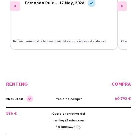
Fernando Ruiz -
17 May, 2026
La
Estoy muy satisfecho con el servicio de Azahara
El proce
Renting. El coche está en perfectas condiciones y el
llegó rá
precio es muy competitivo.
buscan r
RENTING
COMPRA
60.792 €
INCLUIDO
Precio de compra
596 €
Cuota orientativa del
renting (5 años con
10.000km/año)