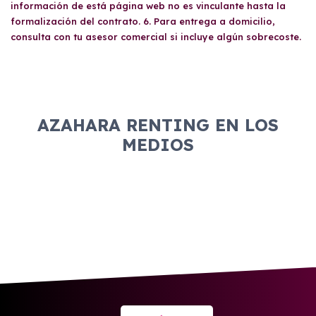
de morosidad (como Asnef) influyen en esta
información de está página web no es vinculante hasta la
beneficiarse de ventajas fiscales y operativas,
decisión. En caso de que se requiera, el aval
formalización del contrato. 6. Para entrega a domicilio,
optimizando así sus recursos.
sirve como garantía adicional para asegurar
consulta con tu asesor comercial si incluye algún sobrecoste.
el cumplimiento del contrato.
AZAHARA RENTING EN LOS
MEDIOS