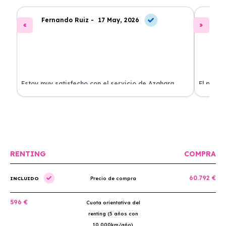
Fernando Ruiz -
17 May, 2026
La
Estoy muy satisfecho con el servicio de Azahara
El proce
Renting. El coche está en perfectas condiciones y el
llegó rá
precio es muy competitivo.
buscan r
RENTING
COMPRA
60.792 €
INCLUIDO
Precio de compra
596 €
Cuota orientativa del
renting (5 años con
10.000km/año)