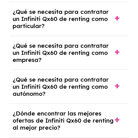
económica.
Generalmente, puedes rescindir el contrato,
¿Qué se necesita para contratar
pero puede haber penalizaciones por
un Infiniti Qx60 de renting como
cancelación anticipada. Es importante revisar
particular?
las condiciones del contrato y hablar con un
experto que te asesore.
Se requiere DNI/NIE, justificante de ingresos
¿Qué se necesita para contratar
y, en algunos casos, una consulta de solvencia
un Infiniti Qx60 de renting como
crediticia y un pago inicial.
empresa?
Necesitarás el CIF de la empresa,
¿Qué se necesita para contratar
documentación financiera y, en algunos
un Infiniti Qx60 de renting como
casos, un informe de solvencia de la empresa
autónomo?
y un pago inicial.
Se necesita DNI/NIE, alta en el régimen de
¿Dónde encontrar las mejores
autónomos, justificante de ingresos y, en
ofertas de Infiniti Qx60 de renting
algunos casos, un informe fiscal y un pago
al mejor precio?
inicial.