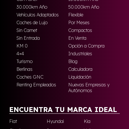
30.000km Año
50.000km Año
Vehículos Adaptados
Flexible
Coches de Lujo
Por Meses
Sin Carnet
Compactos
Sin Entrada
En Venta
KM 0
Opción a Compra
4×4
Industriales
Turismo
Blog
Berlinas
Calculadora
Coches GNC
Liquidación
Renting Empleados
Nuevas Empresas y
Autónomos
ENCUENTRA TU MARCA IDEAL
Fiat
Hyundai
Kia