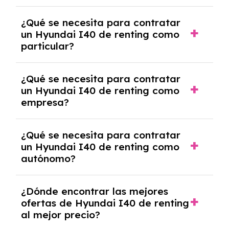
económica.
Generalmente, puedes rescindir el contrato,
¿Qué se necesita para contratar
pero puede haber penalizaciones por
un Hyundai I40 de renting como
cancelación anticipada. Es importante revisar
particular?
las condiciones del contrato y hablar con un
experto que te asesore.
Se requiere DNI/NIE, justificante de ingresos
¿Qué se necesita para contratar
y, en algunos casos, una consulta de solvencia
un Hyundai I40 de renting como
crediticia y un pago inicial.
empresa?
Necesitarás el CIF de la empresa,
¿Qué se necesita para contratar
documentación financiera y, en algunos
un Hyundai I40 de renting como
casos, un informe de solvencia de la empresa
autónomo?
y un pago inicial.
Se necesita DNI/NIE, alta en el régimen de
¿Dónde encontrar las mejores
autónomos, justificante de ingresos y, en
ofertas de Hyundai I40 de renting
algunos casos, un informe fiscal y un pago
al mejor precio?
inicial.