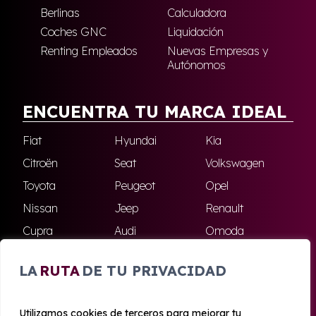
Berlinas
Calculadora
Coches GNC
Liquidación
Renting Empleados
Nuevas Empresas y
Autónomos
ENCUENTRA TU MARCA IDEAL
Fiat
Hyundai
Kia
Citroën
Seat
Volkswagen
Toyota
Peugeot
Opel
Nissan
Jeep
Renault
Cupra
Audi
Omoda
BMW
Dacia
Mazda
LA
RUTA
DE TU PRIVACIDAD
Skoda
Ford
Todas las marcas
Utilizamos cookies de terceros para mejorar tu