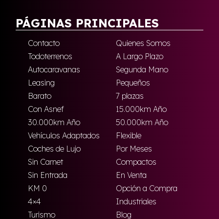
PÁGINAS PRINCIPALES
Contacto
Quienes Somos
Todoterrenos
A Largo Plazo
Autocaravanas
Segunda Mano
Leasing
Pequeños
Barato
7 plazas
Con Asnef
15.000km Año
30.000km Año
50.000km Año
Vehículos Adaptados
Flexible
Coches de Lujo
Por Meses
Sin Carnet
Compactos
Sin Entrada
En Venta
KM 0
Opción a Compra
4×4
Industriales
Turismo
Blog