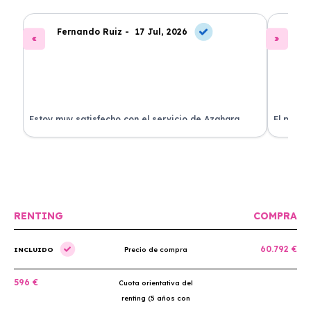
Fernando Ruiz -
17 Jul, 2026
La
Estoy muy satisfecho con el servicio de Azahara
El proce
Renting. El coche está en perfectas condiciones y el
llegó rá
precio es muy competitivo.
buscan r
RENTING
COMPRA
60.792 €
INCLUIDO
Precio de compra
596 €
Cuota orientativa del
renting (5 años con