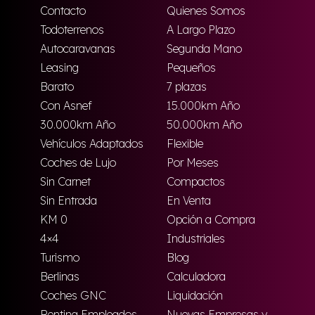
Contacto
Quienes Somos
Todoterrenos
A Largo Plazo
Autocaravanas
Segunda Mano
Leasing
Pequeños
Barato
7 plazas
Con Asnef
15.000km Año
30.000km Año
50.000km Año
Vehículos Adaptados
Flexible
Coches de Lujo
Por Meses
Sin Carnet
Compactos
Sin Entrada
En Venta
KM 0
Opción a Compra
4×4
Industriales
Turismo
Blog
Berlinas
Calculadora
Coches GNC
Liquidación
Renting Empleados
Nuevas Empresas y