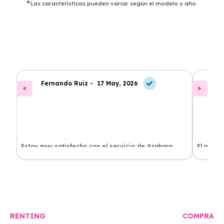
Las características pueden variar según el modelo y año.
Fernando Ruiz -
17 May, 2026
La
Estoy muy satisfecho con el servicio de Azahara
El proce
Renting. El coche está en perfectas condiciones y el
llegó rá
precio es muy competitivo.
buscan r
RENTING
COMPRA