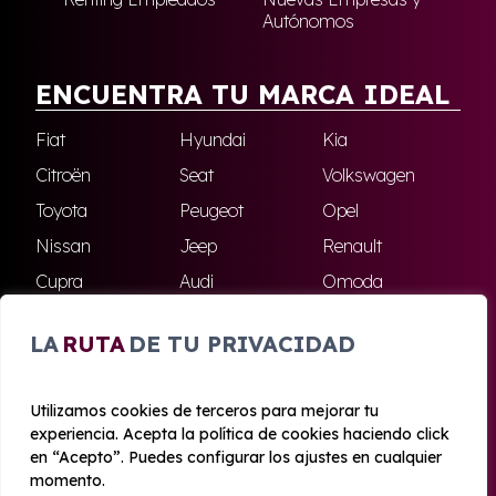
Autónomos
ENCUENTRA TU MARCA IDEAL
Fiat
Hyundai
Kia
Citroën
Seat
Volkswagen
Toyota
Peugeot
Opel
Nissan
Jeep
Renault
Cupra
Audi
Omoda
BMW
Dacia
Mazda
LA
RUTA
DE TU PRIVACIDAD
Skoda
Ford
Todas las marcas
Utilizamos cookies de terceros para mejorar tu
experiencia. Acepta la política de cookies haciendo click
© 2020 - 2026 Azahara Renting
en “Acepto”. Puedes configurar los ajustes en cualquier
Aviso legal y Privacidad
|
Política de cookies
|
Términos
momento.