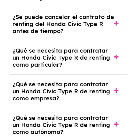
No, con el renting tienes la ventaja de que no
¿Se puede cancelar el contrato de
tendrás que pagar ningún tipo de entrada
renting del Honda Civic Type R
salvo en casos que lo exija el proveedor
antes de tiempo?
debido al resultado del estudio de viabilidad
económica.
Generalmente, puedes rescindir el contrato,
¿Qué se necesita para contratar
pero puede haber penalizaciones por
un Honda Civic Type R de renting
cancelación anticipada. Es importante revisar
como particular?
las condiciones del contrato y hablar con un
experto que te asesore.
Se requiere DNI/NIE, justificante de ingresos
¿Qué se necesita para contratar
y, en algunos casos, una consulta de solvencia
un Honda Civic Type R de renting
crediticia y un pago inicial.
como empresa?
Necesitarás el CIF de la empresa,
¿Qué se necesita para contratar
documentación financiera y, en algunos
un Honda Civic Type R de renting
casos, un informe de solvencia de la empresa
como autónomo?
y un pago inicial.