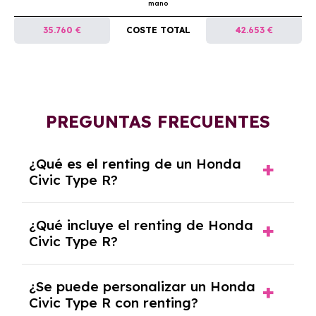
mano
35.760 €
COSTE TOTAL
42.653 €
PREGUNTAS FRECUENTES
¿Qué es el renting de un Honda
Civic Type R?
El renting de un Honda Civic Type R es un
¿Qué incluye el renting de Honda
contrato de alquiler a largo plazo en el que
Civic Type R?
pagas una cuota mensual fija por el uso del
coche durante un periodo determinado,
El renting incluye el uso y disfrute del coche,
generalmente entre 2 y 5 años.
¿Se puede personalizar un Honda
seguro a todo riesgo, mantenimiento,
Civic Type R con renting?
reparaciones, impuestos, asistencia en