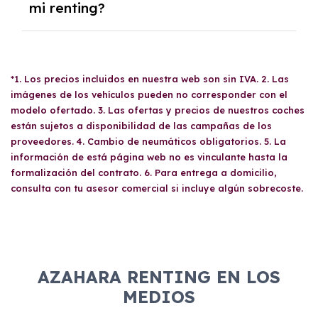
mi renting?
documentación: CIF de la empresa, DNI del
apoderado, balance de pérdidas y ganancias,
último impuesto de sociedades, resumen del
Sí, tus familiares y amigos pueden conducir tu
IVA del año anterior, trimestres del IVA del
renting
siempre y cuando posean un carné de
año en curso, recibo bancario con IBAN y
*1. Los precios incluidos en nuestra web son sin IVA. 2. Las
conducir válido. No hay restricciones en
titular, acta de titularidad real, escritura de
imágenes de los vehículos pueden no corresponder con el
cuanto a quién puede utilizar el vehículo, pero
constitución y poderes de la empresa. Esta
modelo ofertado. 3. Las ofertas y precios de nuestros coches
se recomienda revisar las condiciones del
documentación es necesaria para evaluar la
están sujetos a disponibilidad de las campañas de los
contrato antes de compartirlo para evitar
proveedores. 4. Cambio de neumáticos obligatorios. 5. La
viabilidad económica de la solicitud.
sorpresas.
información de está página web no es vinculante hasta la
formalización del contrato. 6. Para entrega a domicilio,
consulta con tu asesor comercial si incluye algún sobrecoste.
AZAHARA RENTING EN LOS
MEDIOS