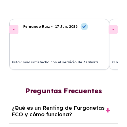
Fernando Ruiz -
17 Jun, 2026
La
Estoy muy satisfecho con el servicio de Azahara
El proce
Renting. El coche está en perfectas condiciones y el
llegó rá
precio es muy competitivo.
buscan r
Preguntas Frecuentes
¿Qué es un Renting de Furgonetas
ECO y cómo funciona?