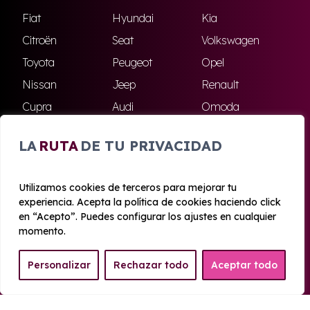
Fiat
Hyundai
Kia
Citroën
Seat
Volkswagen
Toyota
Peugeot
Opel
Nissan
Jeep
Renault
Cupra
Audi
Omoda
BMW
Dacia
Mazda
LA
RUTA
DE TU PRIVACIDAD
Skoda
Ford
Todas las marcas
Utilizamos cookies de terceros para mejorar tu
experiencia. Acepta la política de cookies haciendo click
© 2020 - 2026 Azahara Renting
en “Acepto”. Puedes configurar los ajustes en cualquier
Aviso legal y Privacidad
|
Política de cookies
|
Términos
momento.
Personalizar
Rechazar todo
Aceptar todo