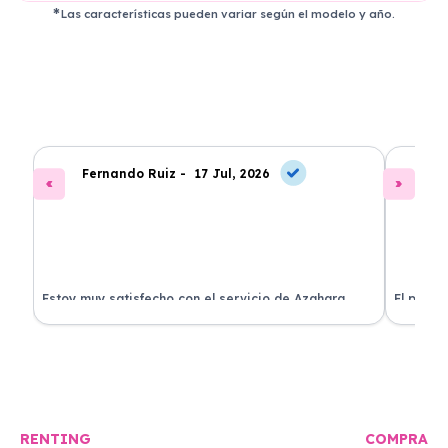
Las características pueden variar según el modelo y año.
Fernando Ruiz -
17 Jul, 2026
La
Estoy muy satisfecho con el servicio de Azahara
El proce
Renting. El coche está en perfectas condiciones y el
llegó rá
precio es muy competitivo.
buscan r
RENTING
COMPRA