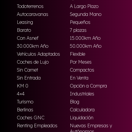
Todoterrenos
A Largo Plazo
Autocaravanas
Segunda Mano
Leasing
Pequeños
Barato
7 plazas
Con Asnef
15.000km Año
30.000km Año
50.000km Año
Vehículos Adaptados
Flexible
Coches de Lujo
Por Meses
Sin Carnet
Compactos
Sin Entrada
En Venta
KM 0
Opción a Compra
4×4
Industriales
Turismo
Blog
Berlinas
Calculadora
Coches GNC
Liquidación
Renting Empleados
Nuevas Empresas y
Autónomos