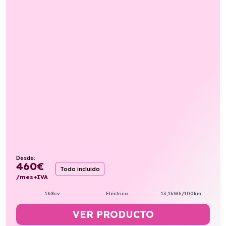
Desde:
460
€
Todo incluido
/mes+IVA
168cv
Eléctrico
13,1kWh/100km
VER PRODUCTO