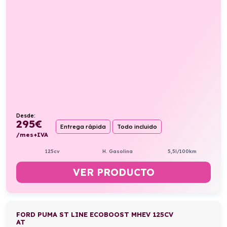
Desde:
295
€
Entrega rápida
Todo incluido
/mes+IVA
125cv
H. Gasolina
5,5l/100km
VER PRODUCTO
FORD PUMA ST LINE ECOBOOST MHEV 125CV
AT