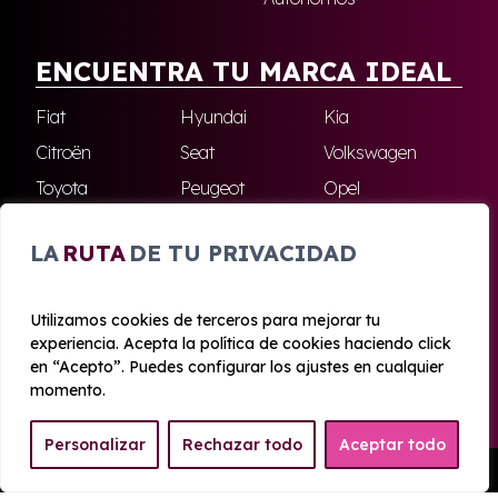
ENCUENTRA TU MARCA IDEAL
Fiat
Hyundai
Kia
Citroën
Seat
Volkswagen
Toyota
Peugeot
Opel
Nissan
Jeep
Renault
LA
RUTA
DE TU PRIVACIDAD
Cupra
Audi
Omoda
BMW
Dacia
Mazda
Utilizamos cookies de terceros para mejorar tu
Skoda
Ford
Todas las marcas
experiencia. Acepta la política de cookies haciendo click
en “Acepto”. Puedes configurar los ajustes en cualquier
momento.
© 2020 - 2026 Azahara Renting
Personalizar
Rechazar todo
Aceptar todo
Aviso legal y Privacidad
|
Política de cookies
|
Términos
Pedir Presupuesto