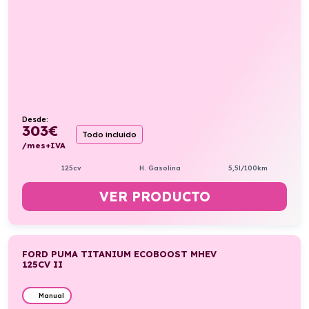
Desde:
303
€
Todo incluido
/mes+IVA
125cv
H. Gasolina
5,5l/100km
VER PRODUCTO
FORD PUMA TITANIUM ECOBOOST MHEV
125CV II
Manual