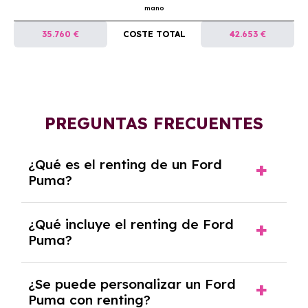
mano
35.760 €
COSTE TOTAL
42.653 €
PREGUNTAS FRECUENTES
¿Qué es el renting de un Ford
Puma?
El renting de un Ford Puma es un contrato de
¿Qué incluye el renting de Ford
alquiler a largo plazo en el que pagas una
Puma?
cuota mensual fija por el uso del coche
durante un periodo determinado,
El renting incluye el uso y disfrute del coche,
generalmente entre 2 y 5 años.
¿Se puede personalizar un Ford
seguro a todo riesgo, mantenimiento,
Puma con renting?
reparaciones, impuestos, asistencia en