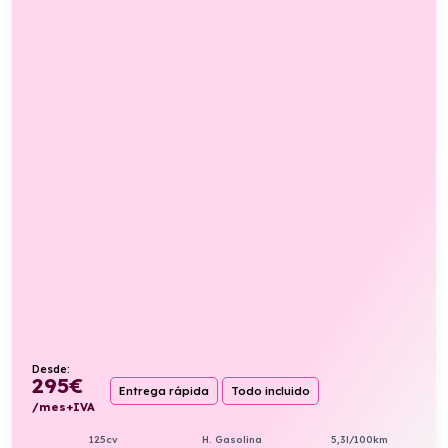
Desde:
295
€
Entrega rápida
Todo incluido
/mes+IVA
125cv
H. Gasolina
5,3l/100km