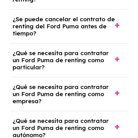
mensuales.
No, con el renting tienes la ventaja de que no
¿Se puede cancelar el contrato de
tendrás que pagar ningún tipo de entrada
renting del Ford Puma antes de
salvo en casos que lo exija el proveedor
tiempo?
debido al resultado del estudio de viabilidad
económica.
Generalmente, puedes rescindir el contrato,
¿Qué se necesita para contratar
pero puede haber penalizaciones por
un Ford Puma de renting como
cancelación anticipada. Es importante revisar
particular?
las condiciones del contrato y hablar con un
experto que te asesore.
Se requiere DNI/NIE, justificante de ingresos
¿Qué se necesita para contratar
y, en algunos casos, una consulta de solvencia
un Ford Puma de renting como
crediticia y un pago inicial.
empresa?
Necesitarás el CIF de la empresa,
¿Qué se necesita para contratar
documentación financiera y, en algunos
un Ford Puma de renting como
casos, un informe de solvencia de la empresa
autónomo?
y un pago inicial.