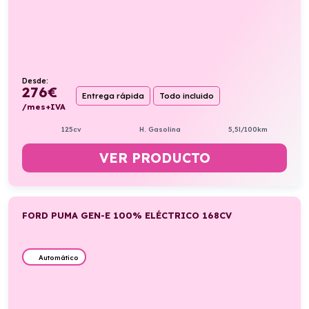
Desde:
276
€
Entrega rápida
Todo incluido
/mes+IVA
125cv
H. Gasolina
5,5l/100km
VER PRODUCTO
FORD PUMA GEN-E 100% ELÉCTRICO 168CV
Automático