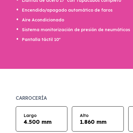
Llantas de acero 17" con Tapacubos completo
Encendido/apagado automático de faros
Aire Acondicionado
Sistema monitorización de presión de neumáticos
Pantalla táctil 10"
CARROCERÍA
Largo
Alto
4.500 mm
1.860 mm