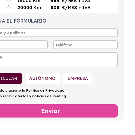
15000 Km
485
€/MES
+ IVA
20000 Km
505
€/MES
+ IVA
NA EL FORMULARIO
TICULAR
AUTÓNOMO
EMPRESA
ído y acepto la
Política de Privacidad
.
o recibir ofertas y noticias del renting.