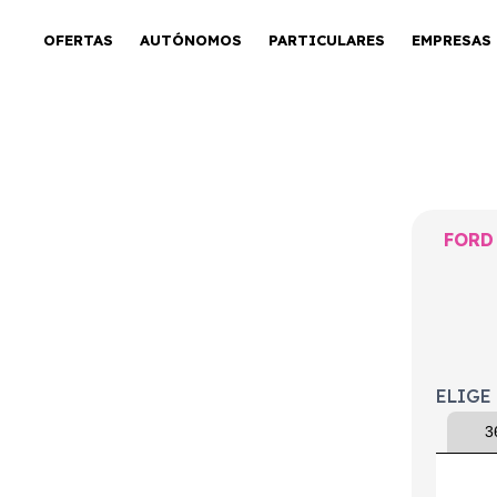
OFERTAS
AUTÓNOMOS
PARTICULARES
EMPRESAS
nnect Flexcab
FORD
 L2 150CV II
ELIGE
3