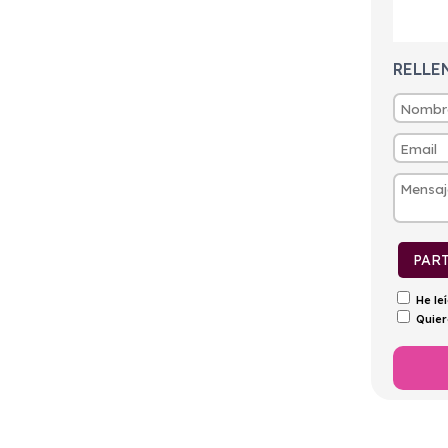
tintivo
Puertas
Emisiones
Consumo
0
4
144g/Km
6,3l/100km
RELLE
PAR
He le
Quier