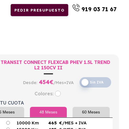
919 03 71 67
PEDIR PRESUPUESTO
 TRANSIT CONNECT FLEXCAB PHEV 1.5L TREND
L2 150CV II
454
€
Desde:
/Mes+IVA
Sin IVA
Colores:
 TU CUOTA
6 Meses
48 Meses
60 Meses
10000 Km
465
€/MES
+ IVA