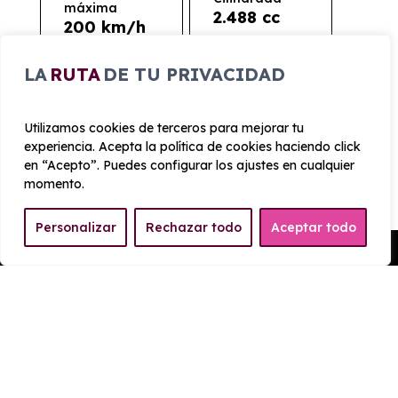
máxima
2.488 cc
200 km/h
LA
RUTA
DE TU PRIVACIDAD
Aceleración
Tracción
7 seg
Delantera
Utilizamos cookies de terceros para mejorar tu
CONSUMO Y EMISIONES
experiencia. Acepta la política de cookies haciendo click
en “Acepto”. Puedes configurar los ajustes en cualquier
momento.
Emisiones
20 g/km
Personalizar
Rechazar todo
Aceptar todo
Pedir Presupuesto
EQUIPAMIENTO FORD Kuga
ST-Line 2.5 Duratec PHEV