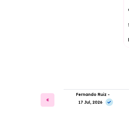
ía Martín -
Fernando Ruiz -
2 May, 2026
17 Jul, 2026