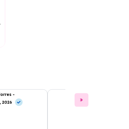
r
Torres -
Clara Gómez -
, 2026
10 Jun, 2026