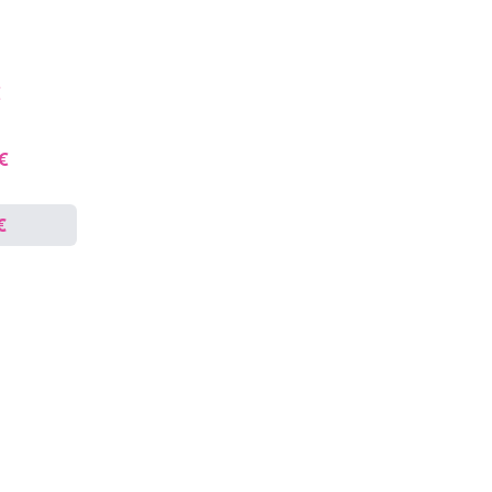
€
 €
€