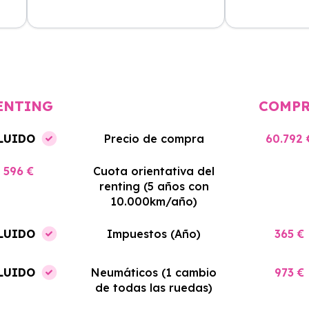
cio
El proceso de alquiler fue muy
Azahara Rentin
tá
sencillo, y el coche llegó rápido.
servicio de cal
cio
Totalmente recomendado para
facilidades y si
quienes buscan renting.
contrato. Muy 
ENTING
COMP
LUIDO
Precio de compra
60.792 
596 €
Cuota orientativa del
renting (5 años con
10.000km/año)
LUIDO
Impuestos (Año)
365 €
LUIDO
Neumáticos (1 cambio
973 €
de todas las ruedas)