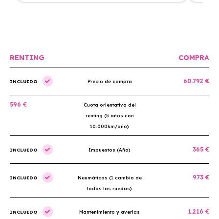
Renting. El coche está en perfectas condiciones y el
llegó rá
precio es muy competitivo.
buscan r
RENTING
COMPRA
60.792 €
INCLUIDO
Precio de compra
596 €
Cuota orientativa del
renting (5 años con
10.000km/año)
365 €
INCLUIDO
Impuestos (Año)
973 €
INCLUIDO
Neumáticos (1 cambio de
todas las ruedas)
1.216 €
INCLUIDO
Mantenimiento y averías