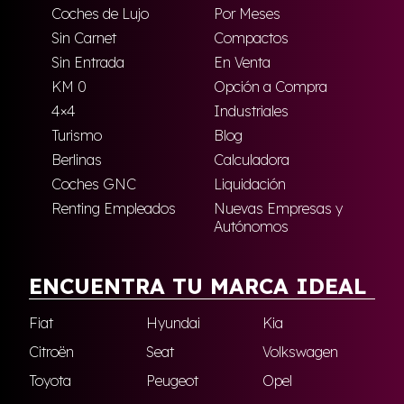
Coches de Lujo
Por Meses
Sin Carnet
Compactos
Sin Entrada
En Venta
KM 0
Opción a Compra
4×4
Industriales
Turismo
Blog
Berlinas
Calculadora
Coches GNC
Liquidación
Renting Empleados
Nuevas Empresas y
Autónomos
ENCUENTRA TU MARCA IDEAL
Fiat
Hyundai
Kia
Citroën
Seat
Volkswagen
Toyota
Peugeot
Opel