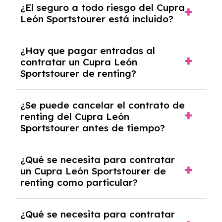
¿El seguro a todo riesgo del Cupra
coche, renovarlo por uno nuevo o, en algunos
León Sportstourer está incluido?
casos, comprarlo a un precio previamente
acordado.
Con el renting podrás disfrutar de un Cupra
¿Hay que pagar entradas al
León Sportstourer con el seguro a todo
contratar un Cupra León
riesgo sin franquicia incluido dentro de las
Sportstourer de renting?
cuotas mensuales.
No, con el renting tienes la ventaja de que no
¿Se puede cancelar el contrato de
tendrás que pagar ningún tipo de entrada
renting del Cupra León
salvo en casos que lo exija el proveedor
Sportstourer antes de tiempo?
debido al resultado del estudio de viabilidad
económica.
Generalmente, puedes rescindir el contrato,
¿Qué se necesita para contratar
pero puede haber penalizaciones por
un Cupra León Sportstourer de
cancelación anticipada. Es importante revisar
renting como particular?
las condiciones del contrato y hablar con un
experto que te asesore.
Se requiere DNI/NIE, justificante de ingresos
¿Qué se necesita para contratar
y, en algunos casos, una consulta de solvencia