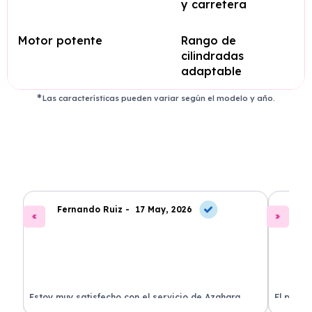
y carretera
Motor potente
Rango de
cilindradas
adaptable
Las características pueden variar según el modelo y año.
Fernando Ruiz -
17 May, 2026
La
Estoy muy satisfecho con el servicio de Azahara
El proce