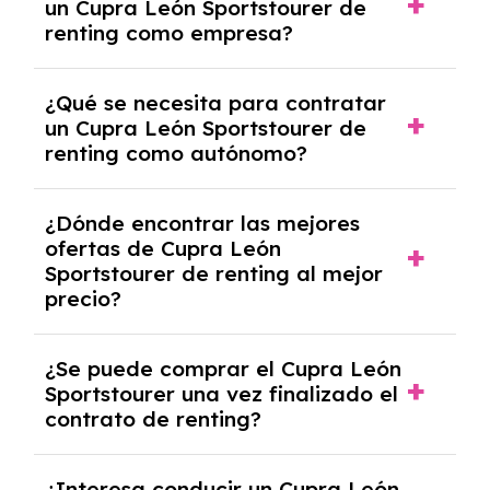
un Cupra León Sportstourer de
crediticia y un pago inicial.
renting como empresa?
Necesitarás el CIF de la empresa,
¿Qué se necesita para contratar
documentación financiera y, en algunos
un Cupra León Sportstourer de
casos, un informe de solvencia de la empresa
renting como autónomo?
y un pago inicial.
Se necesita DNI/NIE, alta en el régimen de
¿Dónde encontrar las mejores
autónomos, justificante de ingresos y, en
ofertas de Cupra León
algunos casos, un informe fiscal y un pago
Sportstourer de renting al mejor
inicial.
precio?
En nuestra página web podrás encontrar las
¿Se puede comprar el Cupra León
mejores ofertas de vehículos de renting con
Sportstourer una vez finalizado el
todos los gastos incluidos y sin pagar
contrato de renting?
entradas.
Sí, en algunos casos, al final del contrato de
¿Interesa conducir un Cupra León