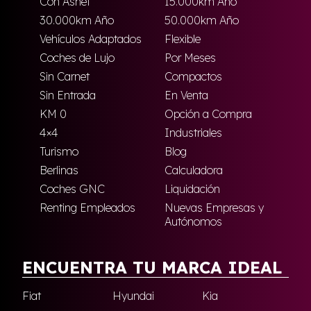
Con Asnef
15.000km Año
30.000km Año
50.000km Año
Vehículos Adaptados
Flexible
Coches de Lujo
Por Meses
Sin Carnet
Compactos
Sin Entrada
En Venta
KM 0
Opción a Compra
4×4
Industriales
Turismo
Blog
Berlinas
Calculadora
Coches GNC
Liquidación
Renting Empleados
Nuevas Empresas y
Autónomos
ENCUENTRA TU MARCA IDEAL
Fiat
Hyundai
Kia