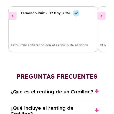
Fernando Ruiz -
17 May, 2026
La
Estoy muy satisfecho con el servicio de Azahara
El proce
Renting. El coche está en perfectas condiciones y el
llegó rá
precio es muy competitivo.
buscan r
PREGUNTAS FRECUENTES
¿Qué es el renting de un Cadillac?
El renting de un Cadillac es un contrato de
¿Qué incluye el renting de
alquiler a largo plazo en el que pagas una
Cadillac?