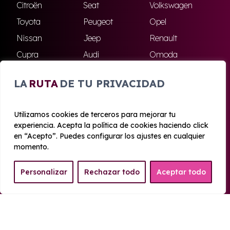
Citroën
Seat
Volkswagen
Toyota
Peugeot
Opel
Nissan
Jeep
Renault
Cupra
Audi
Omoda
BMW
Dacia
Mazda
LA
RUTA
DE TU PRIVACIDAD
Skoda
Ford
Todas las marcas
Utilizamos cookies de terceros para mejorar tu
experiencia. Acepta la política de cookies haciendo click
© 2020 - 2026 Azahara Renting
en “Acepto”. Puedes configurar los ajustes en cualquier
Aviso legal y Privacidad
|
Política de cookies
|
Términos
momento.
Personalizar
Rechazar todo
Aceptar todo