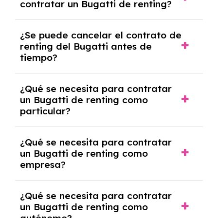
contratar un Bugatti de renting?
incluido dentro de las cuotas mensuales.
No, con el renting tienes la ventaja de que no
¿Se puede cancelar el contrato de
tendrás que pagar ningún tipo de entrada
renting del Bugatti antes de
salvo en casos que lo exija el proveedor
tiempo?
debido al resultado del estudio de viabilidad
económica.
Generalmente, puedes rescindir el contrato,
¿Qué se necesita para contratar
pero puede haber penalizaciones por
un Bugatti de renting como
cancelación anticipada. Es importante revisar
particular?
las condiciones del contrato y hablar con un
experto que te asesore.
Se requiere DNI/NIE, justificante de ingresos
¿Qué se necesita para contratar
y, en algunos casos, una consulta de solvencia
un Bugatti de renting como
crediticia y un pago inicial.
empresa?
Necesitarás el CIF de la empresa,
¿Qué se necesita para contratar
documentación financiera y, en algunos
un Bugatti de renting como
casos, un informe de solvencia de la empresa