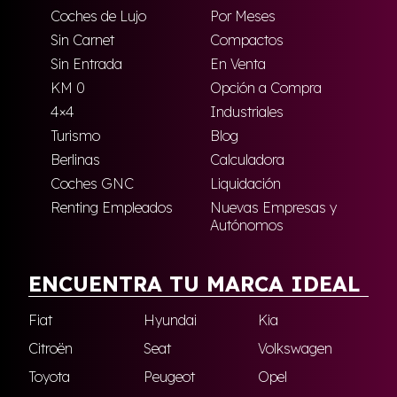
Coches de Lujo
Por Meses
Sin Carnet
Compactos
Sin Entrada
En Venta
KM 0
Opción a Compra
4×4
Industriales
Turismo
Blog
Berlinas
Calculadora
Coches GNC
Liquidación
Renting Empleados
Nuevas Empresas y
Autónomos
ENCUENTRA TU MARCA IDEAL
Fiat
Hyundai
Kia
Citroën
Seat
Volkswagen
Toyota
Peugeot
Opel