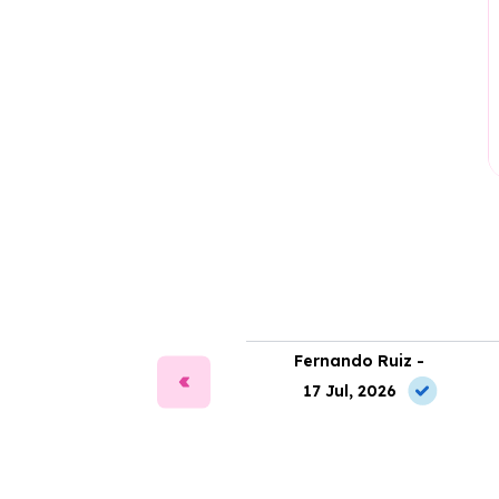
fía Martín -
Fernando Ruiz -
2 Jul, 2026
17 Jul, 2026