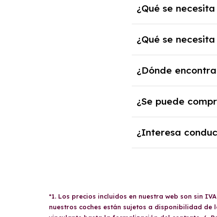
¿Qué se necesita
crediticia y un pago i
Necesitarás el CIF d
¿Qué se necesita
solvencia de la empre
Se necesita DNI/NIE,
¿Dónde encontrar
casos, un informe fisc
En nuestra página we
¿Se puede compra
los gastos incluidos 
Sí, en algunos casos,
¿Interesa conduc
tendrán que analizar
actual.
El renting puede ser 
mantenimiento, segur
*1. Los precios incluidos en nuestra web son sin IV
nuestros coches están sujetos a disponibilidad de