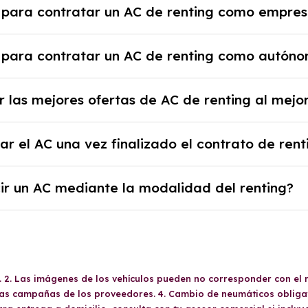
 para contratar un AC de renting como empre
nicial.
e la empresa, documentación financiera y, en algunos 
 para contratar un AC de renting como autón
sa y un pago inicial.
 alta en el régimen de autónomos, justificante de ingr
 las mejores ofertas de AC de renting al mejor
al y un pago inicial.
b podrás encontrar las mejores ofertas de vehículos 
r el AC una vez finalizado el contrato de rent
y sin pagar entradas.
 al final del contrato de renting se puede adquirir el c
ir un AC mediante la modalidad del renting?
 los años, la cantidad de kilómetros recorridos y el c
ventajoso si prefieres una cuota fija mensual, sin pre
o o depreciación, y si te gusta cambiar de coche cad
A. 2. Las imágenes de los vehículos pueden no corresponder con el 
 las campañas de los proveedores. 4. Cambio de neumáticos obligat