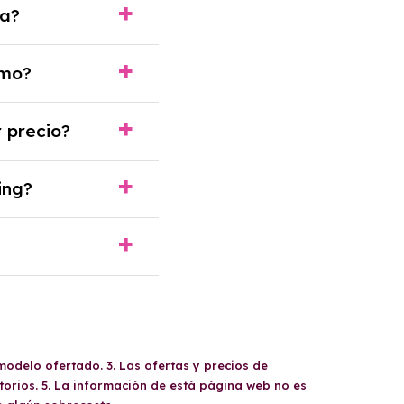
sa?
casos, un informe de
omo?
esos y, en algunos
 precio?
de renting con todos
ing?
oche. En este caso
oste del mercado
ocuparte de
a pocos años.
modelo ofertado. 3. Las ofertas y precios de
orios. 5. La información de está página web no es