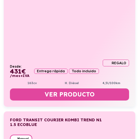
REGALO
Desde:
431
€
Entrega rápida
Todo incluido
/mes+IVA
163cv
H. Diésel
4,5l/100km
VER PRODUCTO
FORD TRANSIT COURIER KOMBI TREND N1
1.5 ECOBLUE
Manual