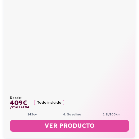
Desde:
409
€
Todo incluido
/mes+IVA
145cv
H. Gasolina
5,8l/100km
VER PRODUCTO