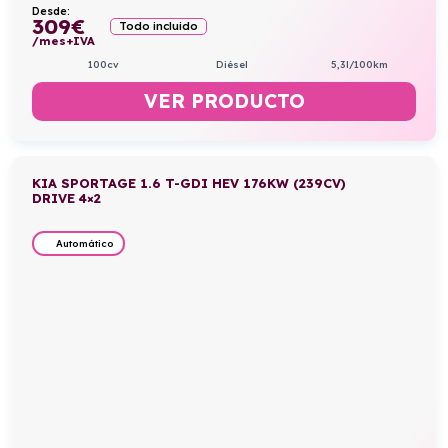
Desde:
309
€
Todo incluido
/mes+IVA
100cv
Diésel
5,3l/100km
VER PRODUCTO
KIA SPORTAGE 1.6 T-GDI HEV 176KW (239CV)
DRIVE 4×2
Automático