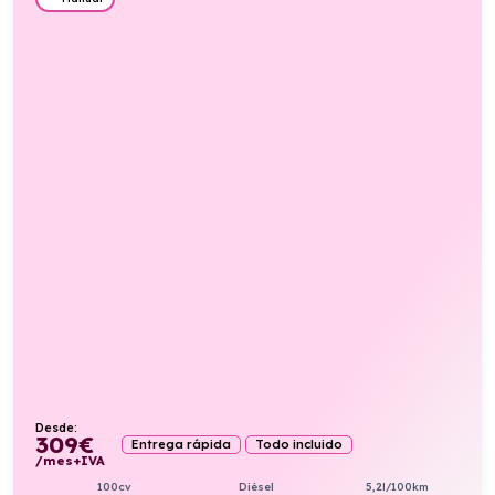
Desde:
309
€
Entrega rápida
Todo incluido
/mes+IVA
100cv
Diésel
5,2l/100km