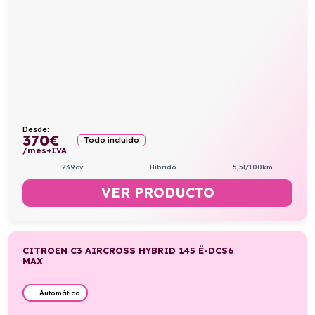
Desde:
370
€
Todo incluido
/mes+IVA
239cv
Híbrido
5,5l/100km
VER PRODUCTO
CITROEN C3 AIRCROSS HYBRID 145 Ë-DCS6
MAX
Automático