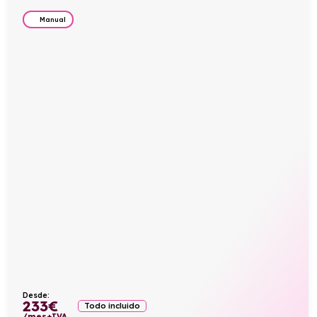
Manual
Desde:
233
€
Todo incluido
/mes+IVA