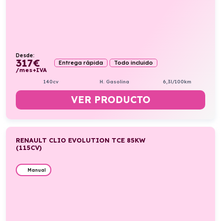
Desde:
317
€
Entrega rápida
Todo incluido
/mes+IVA
140cv
H. Gasolina
6,3l/100km
VER PRODUCTO
RENAULT CLIO EVOLUTION TCE 85KW
(115CV)
Manual