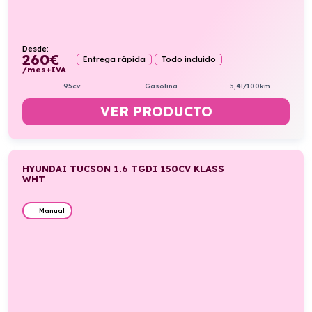
Desde:
260
€
Entrega rápida
Todo incluido
/mes+IVA
95cv
Gasolina
5,4l/100km
VER PRODUCTO
HYUNDAI TUCSON 1.6 TGDI 150CV KLASS
WHT
Manual