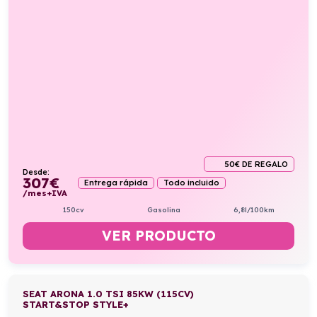
50€ DE REGALO
Desde:
307
€
Entrega rápida
Todo incluido
/mes+IVA
150cv
Gasolina
6,8l/100km
VER PRODUCTO
SEAT ARONA 1.0 TSI 85KW (115CV)
START&STOP STYLE+