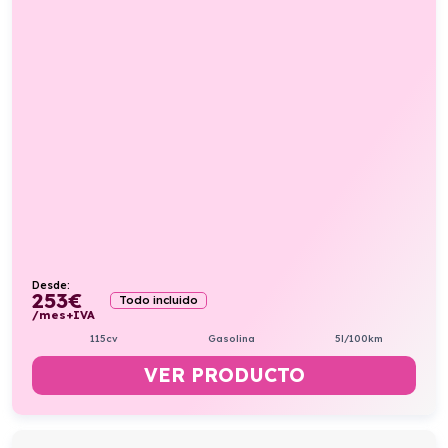
Desde:
253
€
Todo incluido
/mes+IVA
115cv
Gasolina
5l/100km
VER PRODUCTO