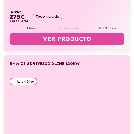
Desde:
275
€
Todo incluido
/mes+IVA
145cv
H. Gasolina
5,3l/100km
VER PRODUCTO
BMW X1 SDRIVE20D XLINE 120KW
Automático