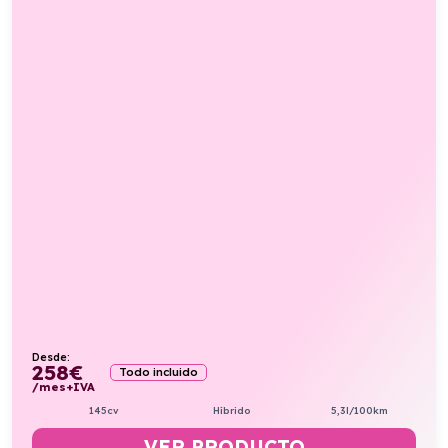
Desde:
258
€
Todo incluido
/mes+IVA
145cv
Híbrido
5,3l/100km
VER PRODUCTO